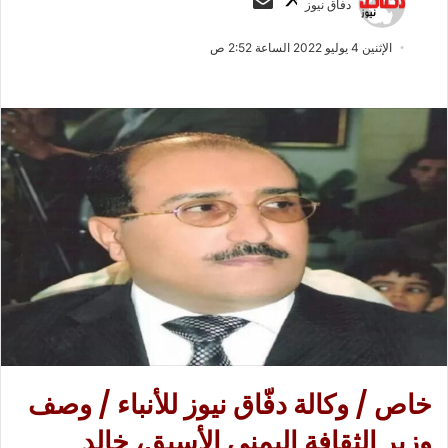
دفاق نيوز
ا
ر
ب
س
الإثنين 4 يوليو 2022 الساعة 2:52 ص
ع
ل
ع
ب
ل
ر
ى
ي
X
د
ا
إ
ل
ك
ت
ر
و
ن
ي
خاص / وكالة دفّاق نيوز للأنباء / وصف
ا
وزير الثقافة اليمني الأسبق، خالد