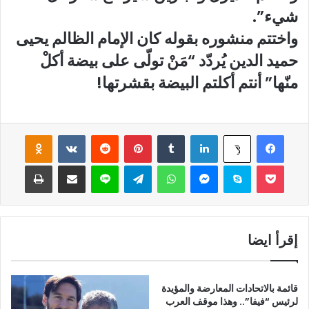
شيء”.
واختتم منشوره بقوله كان الإمام الظالم يحيى
حميد الدين يُردّد “مَنْ تولّى على بيضة أكلْ
منّها” أنتم أكلتم البيضة بقشرتها!
فيسبوك
لينكدإن
‏Tumblr
بينتيريست
‏Reddit
‏VKontakte
Odnoklassniki
‫X
‫Pocket
سكايب
ماسنجر
واتساب
تيلقرام
لاين
مشاركة عبر البريد
طباعة
إقرأ ايضا
قائمة بالاتحادات المعارضة والمؤيدة
لرئيس “فيفا”.. وهذا موقف العرب