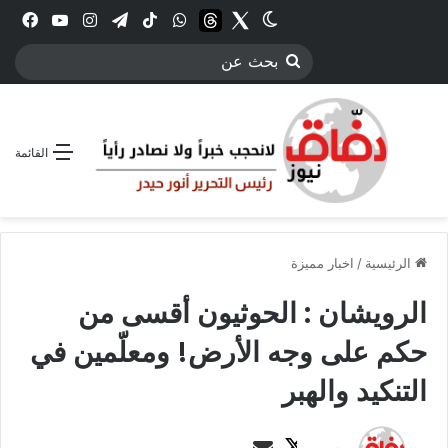
Twitter
الوضع المظلم
threads
واتساب
‫TikTok
تيلقرام
انستقرام
YouTube
فيس
بحث
عن
القائمة
الرئيسية
/
اخبار مميزة
الرويشان : الحوثيون أقسى من
حكم على وجه الأرض! ومعلّمين في
التنكيد والهبر
ت
أ