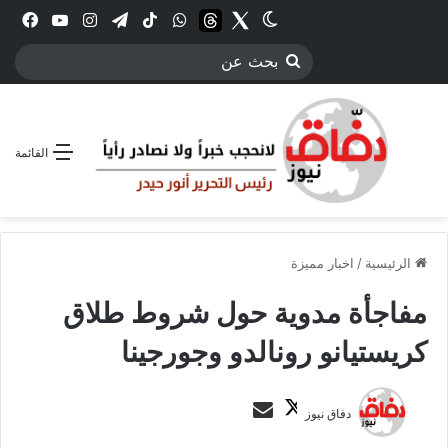
Twitter
الوضع المظلم
threads
واتساب
‫TikTok
تيلقرام
انستقرام
YouTube
فيس
بحث
عن
القائمة
الرئيسية
/
اخبار مميزة
مفاجأة مدوية حول شروط طلاق
كريستيانو رونالدو وجورجينا
ت
أ
دفاق نيوز
ا
ر