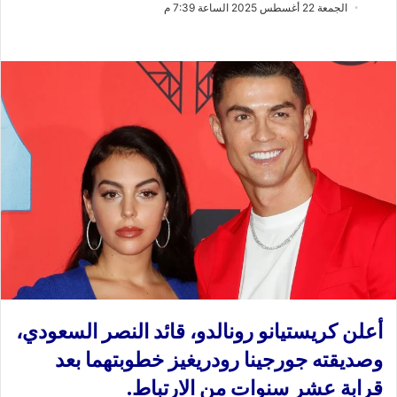
ب
س
الجمعة 22 أغسطس 2025 الساعة 7:39 م
ع
ل
ع
ب
ل
ر
ى
ي
X
د
ا
إ
ل
ك
ت
ر
و
ن
ي
ا
أعلن كريستيانو رونالدو، قائد النصر السعودي،
وصديقته جورجينا رودريغيز خطوبتهما بعد
قرابة عشر سنوات من الارتباط.