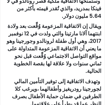
وستمنحها الاتفاقية ملكية قصر رونالدو في لا
فينكا بمدريد، والذي تُقدر قيمته بأكثر من
5.64 مليون دولار.
ويقال إن الاتفاقية المزعومة وُقِّعت بعد ولادة
ابنتهما آلانا مارتينا والتي ولدت في 12 نوفمبر
2017، وهي أول طفلة لرونالدو وجورجينا وهو
ما يعني أن الاتفاقية المزعومة المتداولة على
مواقع التواصل الاجتماعي وُقِّعت قبل نحو
ثماني سنوات ولا علاقة لها بقصة الخطوبة
الحالية.
وتهدف الاتفاقية إلى توفير التأمين المالي
لجورجينا رودريغيز وأطفالهما ،ويرغب كلا
الطرفين في ضمان حماية الأطفال بصرف
النظر عما قد يطرأ على علاقتهما.