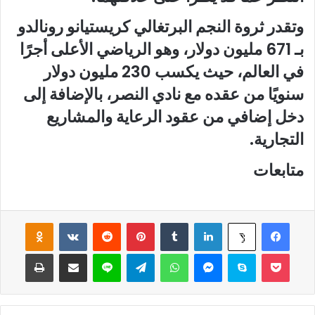
وتقدر ثروة النجم البرتغالي كريستيانو رونالدو
بـ 671 مليون دولار، وهو الرياضي الأعلى أجرًا
في العالم، حيث يكسب 230 مليون دولار
سنويًا من عقده مع نادي النصر، بالإضافة إلى
دخل إضافي من عقود الرعاية والمشاريع
التجارية.
متابعات
فيسبوك
لينكدإن
‏Tumblr
بينتيريست
‏Reddit
‏VKontakte
Odnoklassniki
‫X
‫Pocket
سكايب
ماسنجر
واتساب
تيلقرام
لاين
مشاركة عبر البريد
طباعة