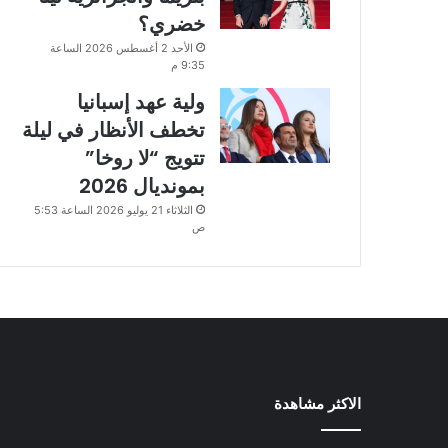
خضري؟
الأحد 2 أغسطس 2026 الساعة
9:35 م
ولية عهد إسبانيا
تخطف الأنظار في ليلة
تتويج “لا روخا”
بمونديال 2026
الثلاثاء 21 يوليو 2026 الساعة 5:53
ص
الاكثر مشاهدة