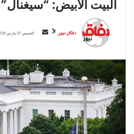
البيت الأبيض: “سيغنال”
ت
أ
ا
ر
دفاق نيوز
الخميس 27 مارس 2025 الساعة 4:41 ص
ب
س
ع
ل
ع
ب
ل
ر
ى
ي
X
د
ا
إ
ل
ك
ت
ر
و
ن