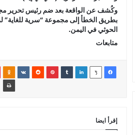
وكُشف عن الواقعة بعد ضم رئيس تحرير مجلة
بطريق الخطأ إلى مجموعة “سرية للغاية” ل
الحوثي في اليمن.
متابعات
فيسبوك
لينكدإن
‏Tumblr
بينتيريست
‏Reddit
‏VKontakte
Odnoklassniki
‫X
طباعة
إقرأ ايضا