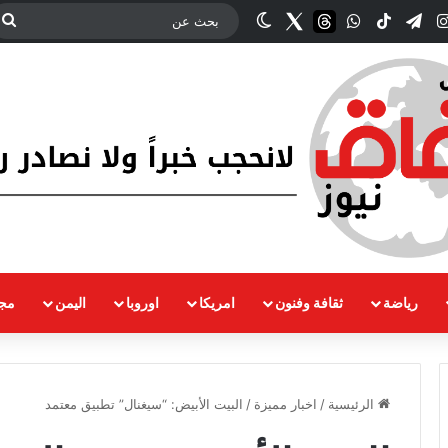
‫YouT
انستقرام
تيلقرام
‫TikTok
واتساب
threads
Twitter
الوضع المظلم
ب
ع
رياضة
ثقافة وفنون
امريكا
اوروبا
اليمن
مجت
الرئيسية
/
اخبار مميزة
/
البيت الأبيض: “سيغنال” تطبيق معتمد