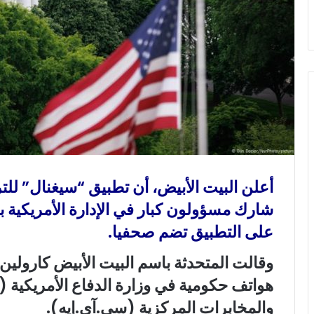
ي
ا
أعلن البيت الأبيض، أن تطبيق “سيغنال” للت
شارك مسؤولون كبار في الإدارة الأمريكية
على التطبيق تضم صحفيا.
وقالت المتحدثة باسم البيت الأبيض كارولين
هواتف حكومية في وزارة الدفاع الأمريكية (ا
والمخابرات المركزية (سي.آي.إيه).