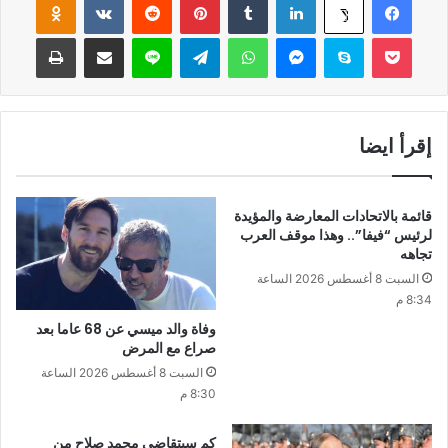
‫Pocket
سكايب
ماسنجر
واتساب
تيلقرام
لاين
مشاركة عبر البريد
طباعة
إقرأ ايضا
قائمة بالاتحادات المعارضة والمؤيدة
لرئيس “فيفا”.. وهذا موقف العرب
تجاهه
السبت 8 أغسطس 2026 الساعة
8:34 م
وفاة والد ميسي عن 68 عاما بعد
صراع مع المرض
السبت 8 أغسطس 2026 الساعة
8:30 م
كم سيتقاضى محمد صلاح من