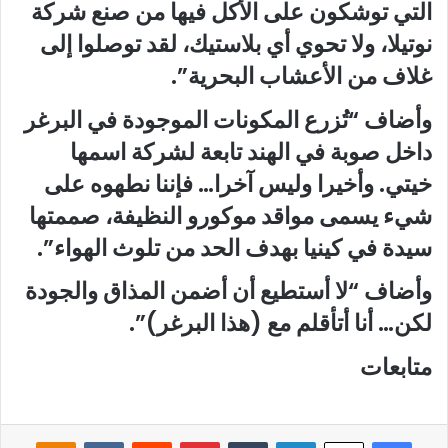
التي توشكون على الأكل فيها من صنع شركة
نوتيلا، ولا تحوي أي بلاستيك، لقد توصلوا إلى
غلاف من الأعشاب البحرية”.
وأضاف “تُزرع المكونات الموجودة في البرغر
داخل صوبة في الهند تابعة لشركة اسمها
خيتي. وأخيرا وليس آخرا… فإننا نطهوه على
شيء يسمى مواقد موكورو النظيفة، صممتها
سيدة في كينيا بهدف الحد من تلوث الهواء”.
وأضاف “لا أستطيع أن أضمن المذاق والجودة
لكن… أنا أتأقلم مع (هذا البرغر)”.
متابعات
فيسبوك
لينكدإن
‏Tumblr
بينتيريست
‏Reddit
‏VKontakte
Odnoklassniki
‫X