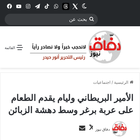
Twitter
الوضع المظلم
threads
واتساب
‫TikTok
تيلقرام
انستقرام
YouTube
فيس
بحث
عن
القائمة
الرئيسية
/
اجتماعيات
الأمير البريطاني وليام يقدم الطعام
على عربة برغر وسط دهشة الزبائن
ت
أ
دفاق نيوز
ا
ر