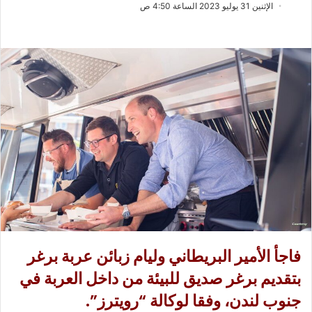
ب
س
الإثنين 31 يوليو 2023 الساعة 4:50 ص
ع
ل
ع
ب
ل
ر
ى
ي
X
د
ا
إ
ل
ك
ت
ر
و
ن
ي
فاجأ الأمير البريطاني وليام زبائن عربة برغر
ا
بتقديم برغر صديق للبيئة من داخل العربة في
جنوب لندن، وفقا لوكالة “رويترز”.