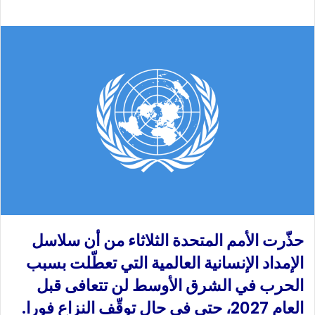
ب
س
ع
ل
ع
ب
ل
ر
ى
ي
X
د
ا
إ
ل
ك
ت
ر
و
ن
حذّرت الأمم المتحدة الثلاثاء من أن سلاسل
ي
ا
الإمداد الإنسانية العالمية التي تعطّلت بسبب
الحرب في الشرق الأوسط لن تتعافى قبل
العام 2027، حتى في حال توقّف النزاع فورا.