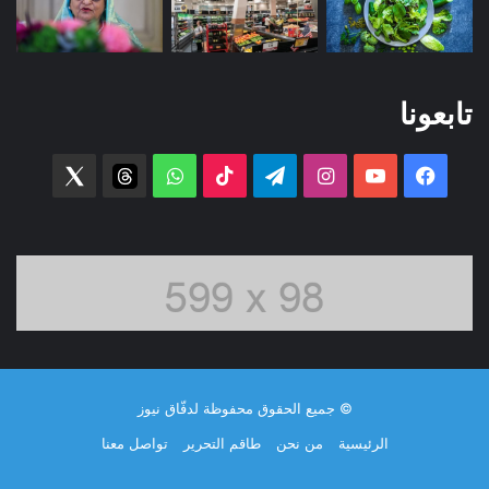
تابعونا
فيسبوك
‫YouTube
انستقرام
تيلقرام
‫TikTok
واتساب
threads
witter
© جميع الحقوق محفوظة لدفّاق نيوز
الرئيسية
من نحن
طاقم التحرير
تواصل معنا