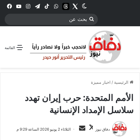
Twitter
الوضع المظلم
threads
واتساب
‫TikTok
تيلقرام
انستقرام
YouTube
فيس
بحث
عن
القائمة
الرئيسية
/
اخبار مميزة
الأمم المتحدة: حرب إيران تهدد
سلاسل الإمداد الإنسانية
ت
أ
دفاق نيوز
الثلاثاء 2 يونيو 2026 الساعة 9:29 م
ا
ر