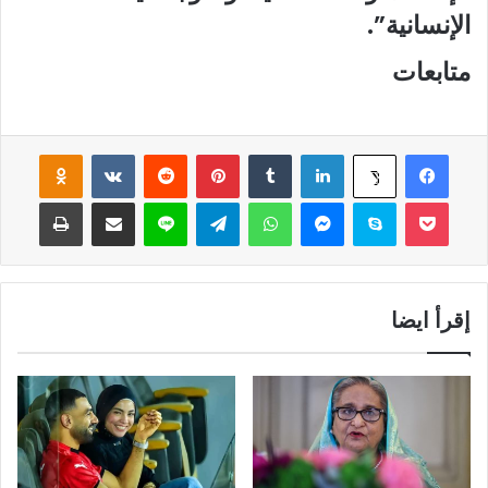
الإنسانية”.
متابعات
فيسبوك
لينكدإن
‏Tumblr
بينتيريست
‏Reddit
‏VKontakte
Odnoklassniki
‫X
‫Pocket
سكايب
ماسنجر
واتساب
تيلقرام
لاين
مشاركة عبر البريد
طباعة
إقرأ ايضا