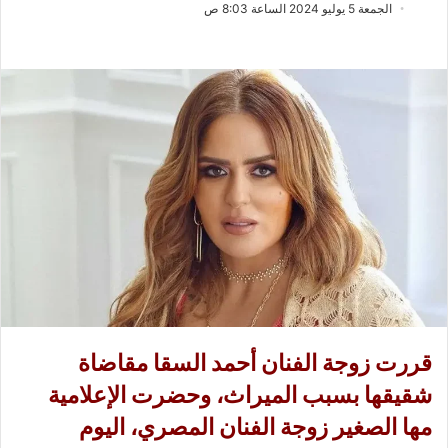
ب
س
الجمعة 5 يوليو 2024 الساعة 8:03 ص
ع
ل
ع
ب
ل
ر
ى
ي
X
د
ا
إ
ل
ك
ت
ر
و
ن
ي
قررت زوجة الفنان أحمد السقا مقاضاة
ا
شقيقها بسبب الميراث، وحضرت الإعلامية
مها الصغير زوجة الفنان المصري، اليوم