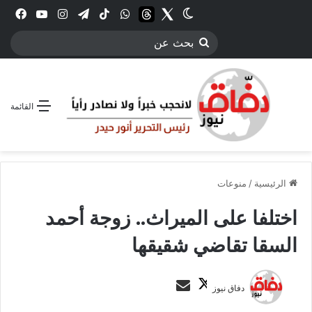
Twitter
الوضع المظلم
threads
واتساب
‫TikTok
تيلقرام
انستقرام
YouTube
فيس
بحث
عن
القائمة
الرئيسية
/
منوعات
اختلفا على الميراث.. زوجة أحمد
السقا تقاضي شقيقها
ت
أ
دفاق نيوز
ا
ر