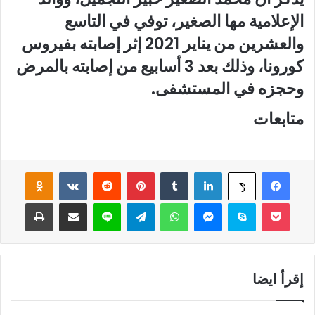
الإعلامية مها الصغير، توفي في التاسع
والعشرين من يناير 2021 إثر إصابته بفيروس
كورونا، وذلك بعد 3 أسابيع من إصابته بالمرض
وحجزه في المستشفى.
متابعات
فيسبوك
لينكدإن
‏Tumblr
بينتيريست
‏Reddit
‏VKontakte
Odnoklassniki
‫X
‫Pocket
سكايب
ماسنجر
واتساب
تيلقرام
لاين
مشاركة عبر البريد
طباعة
إقرأ ايضا