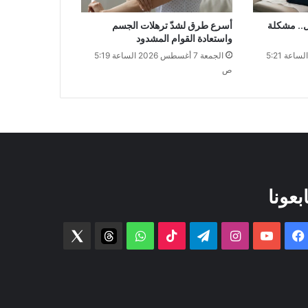
ل.. مشكلة
أسرع طرق لشدّ ترهلات الجسم
واستعادة القوام المشدود
الجمعة 7 أغسطس 2026 الساعة 5:21
الجمعة 7 أغسطس 2026 الساعة 5:19
ص
ابعونا
فيسبوك
‫YouTube
انستقرام
تيلقرام
‫TikTok
واتساب
threads
Twitter