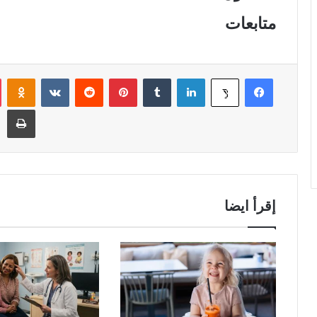
متابعات
فيسبوك
لينكدإن
‏Tumblr
بينتيريست
‏Reddit
‏VKontakte
Odnoklassniki
‫X
طباعة
إقرأ ايضا