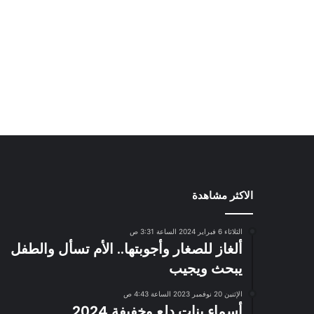
الاكثر مشاهدة
الثلاثاء 6 فبراير 2024 الساعة 3:31 ص
ألغاز للصغار وأجوبتها.. الأم تسأل والطفل
يبحث ويجيب
الإثنين 20 نوفمبر 2023 الساعة 4:43 ص
أسماء بنات دلع وخفيفة 2024