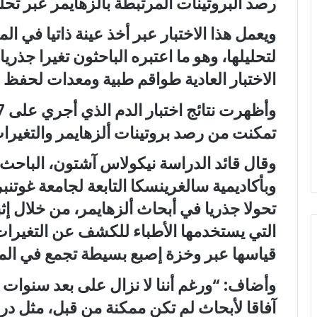
رصد البروتينات المرتبطة بألزهايمر عبر ت
ويعمل هذا الاختبار عبر أخذ عينة ذاتيا في ال
لتحليلها، وهو ما اعتبره الباحثون تغيرا جذري
الاختبار العادية طواقم طبية ومعدات لحفظ ال
تمكنت من رصد بروتينات ألزهايمر والتغيرات 
وقال قائد الدراسة نيكولاس آشتون، الباحث ف
وبأكاديمية سالغرينسكا التابعة لجامعة غوتن
تحولا جذريا في أبحاث ألزهايمر، من خلال إ
التي يستخدمها الأطباء للكشف عن التغيرات
قياسها عبر وخزة إصبع بسيطة تجمع في المنز
وأضاف: “ورغم أننا لا نزال على بعد سنوات 
آفاقا لأبحاث لم تكن ممكنة من قبل، مثل در