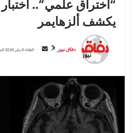
“اختراق علمي”.. اختبار
يكشف ألزهايمر
ت
أ
ا
ر
دفاق نيوز
الثلاثاء 6 يناير 2026 الساعة 9:44 م
ب
س
ع
ل
ع
ب
ل
ر
ى
ي
X
د
ا
إ
ل
ك
ت
ر