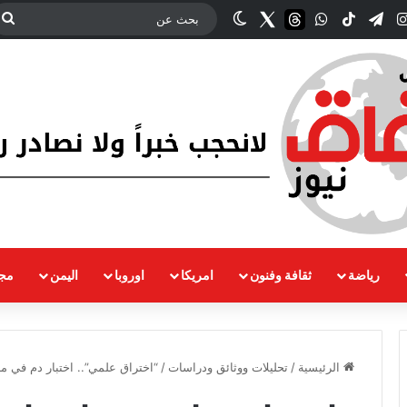
‫YouT
انستقرام
تيلقرام
‫TikTok
واتساب
threads
Twitter
الوضع المظلم
ب
ع
رياضة
ثقافة وفنون
امريكا
اوروبا
اليمن
مجت
الرئيسية
/
تحليلات ووثائق ودراسات
/
“اختراق علمي”.. اختبار دم في م