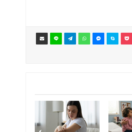
‫Pocket
سكايب
ماسنجر
واتساب
تيلقرام
لاين
مشاركة عبر البريد