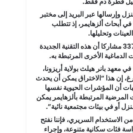
حليل قطرة دم فقط.
منزل وإرسالها عبر البريد إلى مختبر
ا في أبحاث ألزهايمر، إذ تتطلب
عينات وتحليلها.
وأظهرت نتائج اختبار الدم الذي أجري على 337 مشاركا أن هذه التقنية الجديدة
الدماغية الأخرى المرتبطة به.
ي معهد بانر هيلث بولاية أريزونا،
برغ، إن هذا “الاختراق يمكن أن يحدث
ثبات أن المؤشرات الحيوية نفسها
 المرضية المرتبطة بألزهايمر يمكن
ل أو في بيئات مجتمعية نائية”.
من الاستخدام السريري، فإننا نفتح
اسة فئات سكانية متنوعة، وإجراء