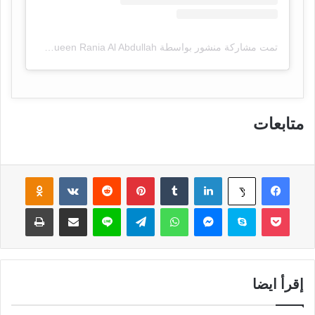
تمت مشاركة منشور بواسطة ‏‎Queen Rania Al Abdullah‎‏ (@‏‎queenrania‎‏)
متابعات
فيسبوك
لينكدإن
‏Tumblr
بينتيريست
‏Reddit
‏VKontakte
Odnoklassniki
‫X
‫Pocket
سكايب
ماسنجر
واتساب
تيلقرام
لاين
مشاركة عبر البريد
طباعة
إقرأ ايضا