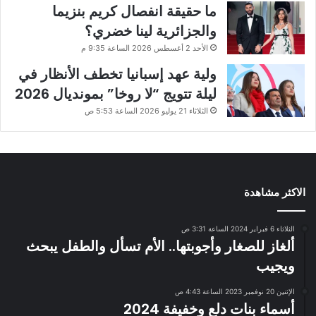
ما حقيقة انفصال كريم بنزيما
والجزائرية لينا خضري؟
الأحد 2 أغسطس 2026 الساعة 9:35 م
ولية عهد إسبانيا تخطف الأنظار في
ليلة تتويج “لا روخا” بمونديال 2026
الثلاثاء 21 يوليو 2026 الساعة 5:53 ص
الاكثر مشاهدة
الثلاثاء 6 فبراير 2024 الساعة 3:31 ص
ألغاز للصغار وأجوبتها.. الأم تسأل والطفل يبحث
ويجيب
الإثنين 20 نوفمبر 2023 الساعة 4:43 ص
أسماء بنات دلع وخفيفة 2024