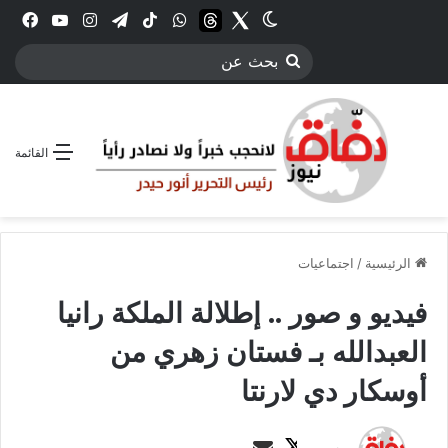
Twitter
الوضع المظلم
threads
واتساب
‫TikTok
تيلقرام
انستقرام
YouTube
فيس
بحث
عن
القائمة
الرئيسية
/
اجتماعيات
فيديو و صور .. إطلالة الملكة رانيا
العبدالله بـ فستان زهري من
أوسكار دي لارنتا
ت
أ