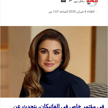
دفاق نيوز
ا
ر
ب
س
الثلاثاء 4 فبراير 2025 الساعة 1:07 ص
ع
ل
ع
ب
ل
ر
ى
ي
X
د
ا
إ
ل
ك
ت
ر
و
ن
ي
ا
في مؤتمر خاص في الفاتيكان، يتحدث عن