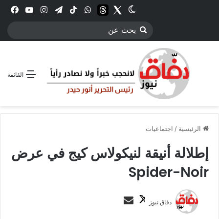
Twitter
الوضع المظلم
threads
واتساب
‫TikTok
تيلقرام
انستقرام
YouTube
فيس
بحث
عن
القائمة
الرئيسية
/
اجتماعيات
إطلالة أنيقة لنيكولاس كيج في عرض
Spider-Noir
ت
أ
دفاق نيوز
ا
ر