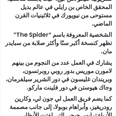
المحقق الخاص بن رايلي في عالم بديل
مستوحى من نيويورك في ثلاثينيات القرن
الماضي.
الشخصية المعروفة باسم “The Spider”
تظهر كنسخة أكبر سنًا وأكثر صلابة من سبايدر
مان.
يشارك في العمل عدد من النجوم من بينهم
لامورن موريس بدور روبي روبرتسون،
وبريندان غليسون في دور الشرير سيلفرمان،
وجاك هيوستن في دور فلينت ماركو.
كما يضم فريق العمل لي جون لي، وكارين
رودريغيز، وأبراهام بوبولا، إلى جانب مصممة
الأزياء ترايس جيجي التي لفتت الأنظار