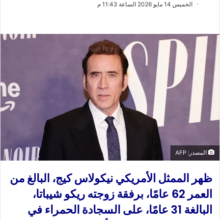
ب
س
الخميس 14 مايو 2026 الساعة 11:43 م
ع
ل
ع
ب
ل
ر
ى
ي
X
د
ا
إ
ل
ك
ت
ر
و
المصدر: AFP
ن
ي
ظهر الممثل الأمريكي نيكولاس كيج، البالغ من
ا
العمر 62 عامًا، برفقة زوجته ريكو شيباتا،
البالغة 31 عامًا، على السجادة الحمراء في