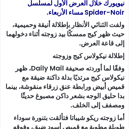
نيويورك خلال العرض الأول لمسلسل
Spider-Noir مساء الأربعاء.
ولفت الثنائي الأنظار بإطلالة أنيقة وحميمية،
حيث ظهر كيج ممسكًا بيد زوجته أثناء دخولهما
إلى قاعة العرض.
إطلالة نيكولاس كيج وزوجته
وفقًا لما أوردته صحيفة Daily Mail، ظهر
نيكولاس كيج مرتديًا بدلة داكنة ضيقة مع
قميص أبيض ورابطة عنق زرقاء منقوشة، بينما
بدا حليق الوجه بشعر داكن مصبوغ حديثًا
ومصفف إلى الخلف.
أما زوجته ريكو شيباتا فتألقت بتنورة سوداء
طويلة مطوية مع قميص أسود ضيق، وفوقه