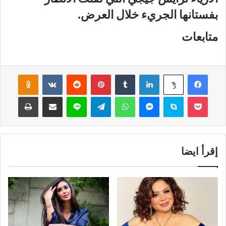
بفستانها الجريء خلال العرض.
متابعات
فيسبوك
لينكدإن
‏Tumblr
بينتيريست
‏Reddit
‏VKontakte
Odnoklassniki
‫X
‫Pocket
سكايب
ماسنجر
واتساب
تيلقرام
لاين
مشاركة عبر البريد
طباعة
إقرأ ايضا