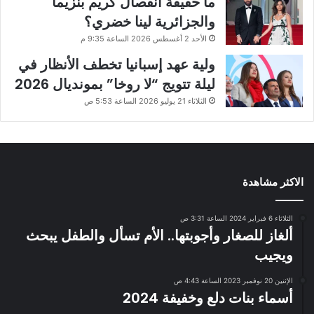
ما حقيقة انفصال كريم بنزيما
والجزائرية لينا خضري؟
الأحد 2 أغسطس 2026 الساعة 9:35 م
ولية عهد إسبانيا تخطف الأنظار في
ليلة تتويج “لا روخا” بمونديال 2026
الثلاثاء 21 يوليو 2026 الساعة 5:53 ص
الاكثر مشاهدة
الثلاثاء 6 فبراير 2024 الساعة 3:31 ص
ألغاز للصغار وأجوبتها.. الأم تسأل والطفل يبحث
ويجيب
الإثنين 20 نوفمبر 2023 الساعة 4:43 ص
أسماء بنات دلع وخفيفة 2024