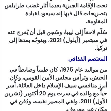
تحت الإقامة الجبرية بعدما أثار غضب طرابلس
بتصريحات قال فيها إنه سيعود لقيادة
المقاومة.
سُلّم لاحقاً إلى ليبيا، وسُجن قبل أن يُفرج عنه
في سبتمبر (أيلول) 2021، ويتوجّه بعدها إلى
تركيا.
المعتصم القذافي
من مواليد عام 1975، كان طبيباً وضابطاً في
الجيش، وترأس مجلس الأمن القومي، وكان
أبرز منافسي سيف الإسلام داخل العائلة. أُسر
حياً مع والده في سرت يوم 20 أكتوبر (تشرين
الأول) 2011، ولقي المصير نفسه، ودُفن في
مكان غير معروف.