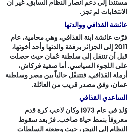
مستنداً إلى دعم أنصار النظام السابق، غير أن
الانتخابات لم تجرَ.
عائشة القذافي ووالدتها
فرّت عائشة ابنة القذافي، وهي محامية، عام
2011 إلى الجزائر برفقة والدتها وأحد أخوتها،
قبل أن تنتقل إلى سلطنة عُمان حيث حصلت
على اللجوء السياسي. أما صفية فركاش،
أرملة القذافي، فتتنقّل حالياً بين مصر وسلطنة
عمان، وفق مصدر قريب من العائلة.
الساعدي القذافي
وُلد في عام 1973 وكان لاعب كرة قدم
معروفاً بنمط حياة صاخب. فرّ بعد سقوط
النظام إلى النيجر، حيث وضعته السلطات