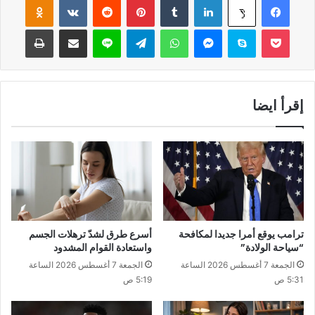
‫Pocket
سكايب
ماسنجر
واتساب
تيلقرام
لاين
مشاركة عبر البريد
طباعة
إقرأ ايضا
ترامب يوقع أمرا جديدا لمكافحة
أسرع طرق لشدّ ترهلات الجسم
“سياحة الولادة”
واستعادة القوام المشدود
الجمعة 7 أغسطس 2026 الساعة
الجمعة 7 أغسطس 2026 الساعة
5:31 ص
5:19 ص