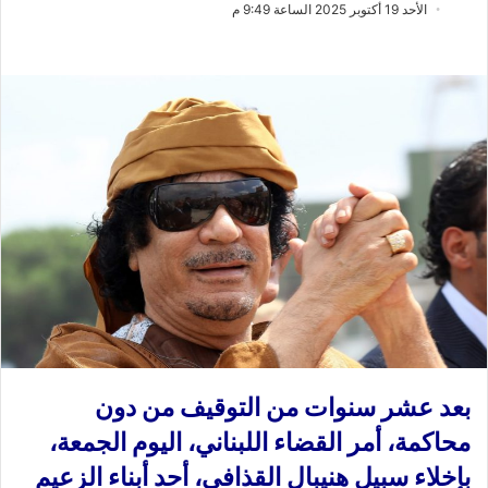
ب
س
الأحد 19 أكتوبر 2025 الساعة 9:49 م
ع
ل
ع
ب
ل
ر
ى
ي
X
د
ا
إ
ل
ك
ت
ر
و
ن
ي
ا
بعد عشر سنوات من التوقيف من دون
محاكمة، أمر القضاء اللبناني، اليوم الجمعة،
بإخلاء سبيل هنيبال القذافي، أحد أبناء الزعيم