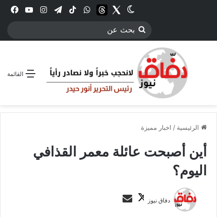
Twitter
الوضع المظلم
threads
واتساب
‫TikTok
تيلقرام
انستقرام
YouTube
فيس
بحث
عن
القائمة
الرئيسية
/
اخبار مميزة
أين أصبحت عائلة معمر القذافي
اليوم؟
ت
أ
دفاق نيوز
ا
ر