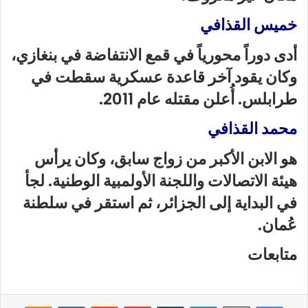
خميس القذافي
أدى دوراً محورياً في قمع الانتفاضة في بنغازي،
وكان يقود آخر قاعدة عسكرية سقطت في
طرابلس. أُعلن مقتله عام 2011.
محمد القذافي
هو الابن الأكبر من زواج سابق، وكان يرأس
هيئة الاتصالات واللجنة الأولمبية الوطنية. لجأ
في البداية إلى الجزائر، ثم استقر في سلطنة
عُمان.
متابعات
فيسبوك
لينكدإن
‏Tumblr
بينتيريست
‏Reddit
‏VKontakte
Odnoklassniki
‫X