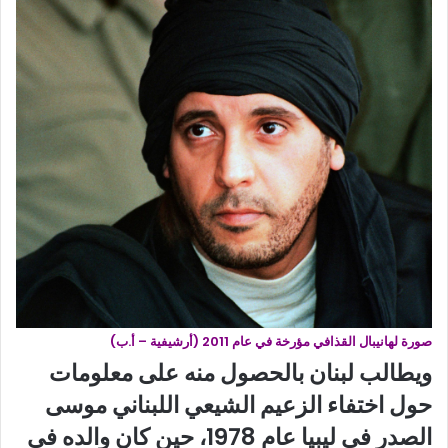
صورة لهانيبال القذافي مؤرخة في عام 2011 (أرشيفية – أ.ب)
ويطالب لبنان بالحصول منه على معلومات
حول اختفاء الزعيم الشيعي اللبناني موسى
الصدر في ليبيا عام 1978، حين كان والده في