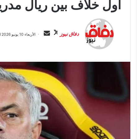
أول خلاف بين ريال مدريد
ت
أ
ا
ر
دفاق نيوز
الأربعاء 10 يونيو 2026 الساعة 10:35 م
ب
س
ع
ل
ع
ب
ل
ر
ى
ي
X
د
ا
إ
ل
ك
ت
ر
و
ن