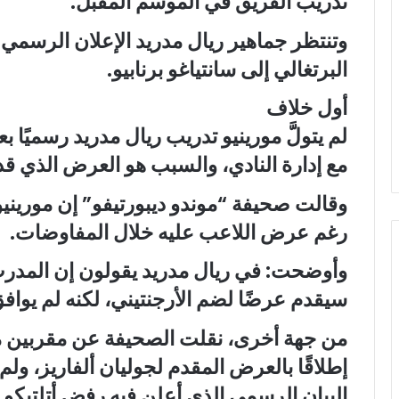
تدريب الفريق في الموسم المقبل.
وتنتظر جماهير ريال مدريد الإعلان الرسمي 
البرتغالي إلى سانتياغو برنابيو.
أول خلاف
لم يتولَّ مورينيو تدريب ريال مدريد رسميًا 
مع إدارة النادي، والسبب هو العرض الذي قدم
وقالت صحيفة “موندو ديبورتيفو” إن مورينيو
رغم عرض اللاعب عليه خلال المفاوضات.
وأوضحت: في ريال مدريد يقولون إن المدرب 
سيقدم عرضًا لضم الأرجنتيني، لكنه لم يوافق
من جهة أخرى، نقلت الصحيفة عن مقربين من
إطلاقًا بالعرض المقدم لجوليان ألفاريز، ولم 
البيان الرسمي الذي أعلن فيه رفض أتلتيكو