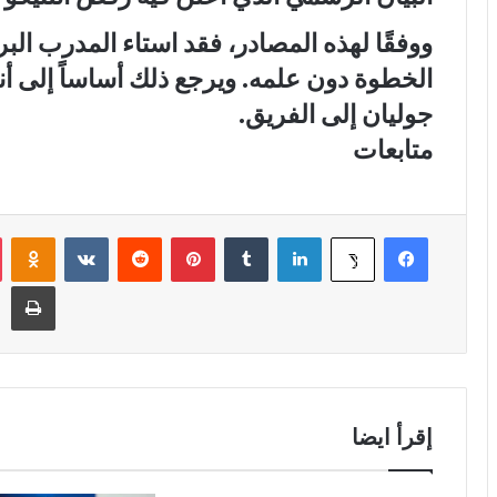
ووفقًا لهذه المصادر، فقد استاء المدرب الب
الخطوة دون علمه. ويرجع ذلك أساساً إلى أن
جوليان إلى الفريق.
متابعات
فيسبوك
لينكدإن
‏Tumblr
بينتيريست
‏Reddit
‏VKontakte
Odnoklassniki
‫X
طباعة
إقرأ ايضا