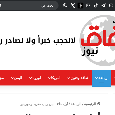
ك
‫YouTub
انستقرام
تيلقرام
‫TikTok
واتساب
threads
Twitter
الوضع المظلم
رياضة
ثقافة وفنون
امريكا
اوروبا
اليمن
مجت
الرئيسية
/
الرياضة
/
أول خلاف بين ريال مدريد ومورينيو