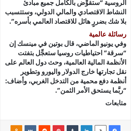
الروسية “ستقوِّض بالكامل جميع مبادئ
النشاط الاقتصادي والمالي الدولي، وستتسبب
بلا شك بضررٍ هائل للاقتصاد العالمي بأسره”.
رسائلة عالمية
وفي يونيو الماضي، قال بوتين في مينسك إن
“سرقة” احتياطيات روسيا ستعجِّل بتفتت
الأنظمة المالية العالمية، وحث دول العالم على
نقل تجارتها خارج الدولار واليورو وتطوير
أنظمة دفع محمية من التدخل الغربي، وأضاف:
“ربَّما يستحق الأمر الثمن”.
متابعات
فيسبوك
لينكدإن
‏Tumblr
بينتيريست
‏Reddit
‏VKontakte
Odnoklassniki
‫X