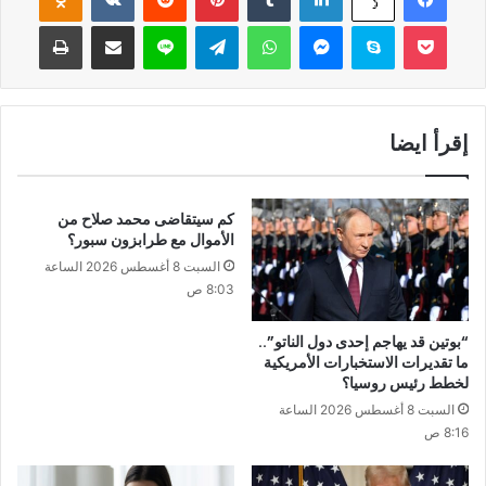
‫Pocket
سكايب
ماسنجر
واتساب
تيلقرام
لاين
مشاركة عبر البريد
طباعة
إقرأ ايضا
كم سيتقاضى محمد صلاح من
الأموال مع طرابزون سبور؟
السبت 8 أغسطس 2026 الساعة
8:03 ص
“بوتين قد يهاجم إحدى دول الناتو”..
ما تقديرات الاستخبارات الأمريكية
لخطط رئيس روسيا؟
السبت 8 أغسطس 2026 الساعة
8:16 ص