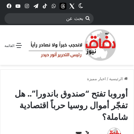
Twitter
الوضع المظلم
threads
واتساب
‫TikTok
تيلقرام
انستقرام
YouTube
فيس
بحث
عن
القائمة
الرئيسية
/
اخبار مميزة
أوروبا تفتح “صندوق باندورا”.. هل
تفجّر أموال روسيا حرباً اقتصادية
شاملة؟
ت
أ