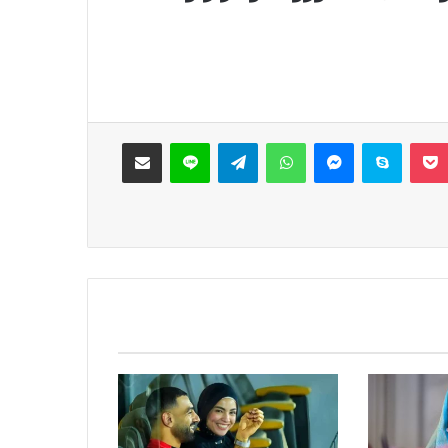
‫Pocket
سكايب
ماسنجر
واتساب
تيلقرام
لاين
مشاركة عبر البريد