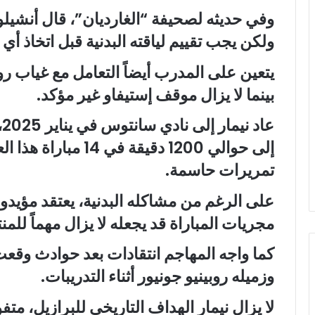
وفي حديثه لصحيفة “الغارديان”، قال أنشي
ولكن يجب تقييم لياقته البدنية قبل اتخاذ أي 
يتعين على المدرب أيضاً التعامل مع غياب رود
بينما لا يزال موقف إستيفاو غير مؤكد.
ع
تمريرات حاسمة.
على الرغم من مشاكله البدنية، يعتقد مؤيدو ن
مجريات المباراة قد يجعله لا يزال مهماً للمن
كما واجه المهاجم انتقادات بعد حوادث وق
وزميله روبينيو جونيور أثناء التدريبات.
لا يزال نيمار الهداف التاريخي للبرازيل، متفوق