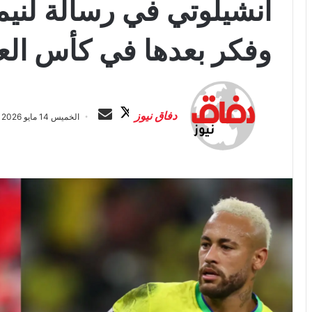
أنشيلوتي في رسالة لنيم
وفكر بعدها في كأس الع
ت
أ
ا
ر
دفاق نيوز
الخميس 14 مايو 2026 الساعة 11:25 م
ب
س
ع
ل
ع
ب
ل
ر
ى
ي
X
د
ا
إ
ل
ك
ت
ر