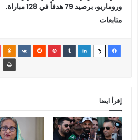
وروماريو، برصيد 79 هدفاً في 128 مباراة.
متابعات
فيسبوك
لينكدإن
‏Tumblr
بينتيريست
‏Reddit
‏VKontakte
Odnoklassniki
‫X
طباعة
إقرأ ايضا