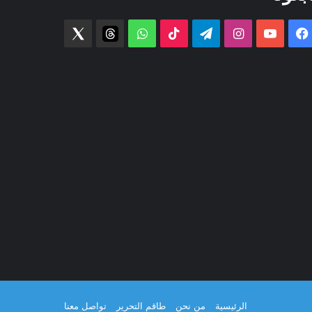
فيسبوك
‫YouTube
انستقرام
تيلقرام
‫TikTok
واتساب
threads
Twitter
الرئيسية
من نحن
طاقم التحرير
تواصل معنا