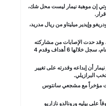
لوتي إن موهبة نيمار ليست محل شك،
قرار.
ريغو وإيدير ميليتاو من ريال مدريد،
اد نيمار إلى نادي سانتوس في يناير 2025، وقد حدت الإصابات من مشاركته
إلى حوالي 1200 دقيقة في 14 مباراة هذا العام، سجل خلالها 6 أهداف وقدم 4
يمار أن إبداعه وقدرته على تغيير
تخب البرازيلي.
عت مؤخراً مع مشجعي سانتوس
اً على بيليه ورونالدو نازاريو