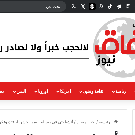
وك
‫YouTube
انستقرام
تيلقرام
‫TikTok
واتساب
threads
Twitter
الوضع المظلم
رياضة
ثقافة وفنون
امريكا
اوروبا
اليمن
مجت
الرئيسية
/
اخبار مميزة
/
أنشيلوتي في رسالة لنيمار: حسّن لياقتك وفكر