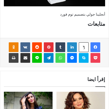
أنجلينا جولي بتصميم توم فورد
متابعات
فيسبوك
لينكدإن
‏Tumblr
بينتيريست
‏Reddit
‏VKontakte
Odnoklassniki
‫X
‫Pocket
سكايب
ماسنجر
واتساب
تيلقرام
لاين
مشاركة عبر البريد
طباعة
إقرأ ايضا