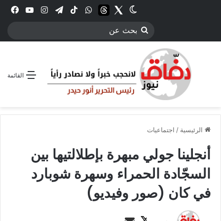
Twitter
الوضع المظلم
threads
واتساب
‫TikTok
تيلقرام
انستقرام
YouTube
فيس
بحث
عن
القائمة
الرئيسية
/
اجتماعيات
أنجلينا جولي مبهرة بإطلالتيها بين
السجّادة الحمراء وسهرة شوبارد
في كان (صور وفيديو)
ت
أ