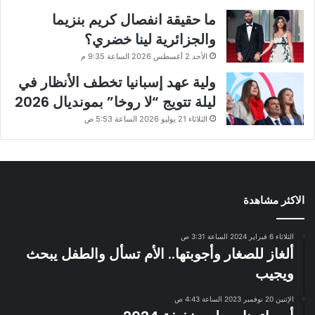
ما حقيقة انفصال كريم بنزيما
والجزائرية لينا خضري؟
الأحد 2 أغسطس 2026 الساعة 9:35 م
ولية عهد إسبانيا تخطف الأنظار في
ليلة تتويج “لا روخا” بمونديال 2026
الثلاثاء 21 يوليو 2026 الساعة 5:53 ص
الاكثر مشاهدة
الثلاثاء 6 فبراير 2024 الساعة 3:31 ص
ألغاز للصغار وأجوبتها.. الأم تسأل والطفل يبحث
ويجيب
الإثنين 20 نوفمبر 2023 الساعة 4:43 ص