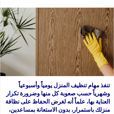
ع
ب
ل
ر
ى
ي
X
د
ا
إ
ل
ك
ت
ر
و
ن
ي
ا
تنفذ مهام تنظيف المنزل يومياً وأسبوعياً
وشهرياً حسب صعوبة كل منها وضرورة تكرار
العناية بها، علماً أنه لغرض الحفاظ على نظافة
منزلك باستمرار، بدون الاستعانة بمساعدين،