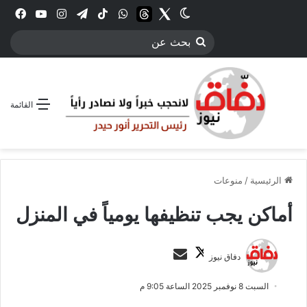
Twitter
الوضع المظلم
threads
واتساب
‫TikTok
تيلقرام
انستقرام
YouTube
فيس
بحث
عن
القائمة
الرئيسية
/
منوعات
أماكن يجب تنظيفها يومياً في المنزل
ت
أ
دفاق نيوز
ا
ر
ب
س
السبت 8 نوفمبر 2025 الساعة 9:05 م
ع
ل