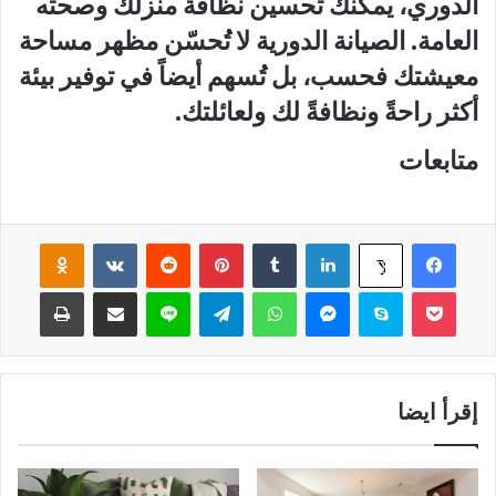
الدوري، يمكنك تحسين نظافة منزلك وصحته
العامة. الصيانة الدورية لا تُحسّن مظهر مساحة
معيشتك فحسب، بل تُسهم أيضاً في توفير بيئة
أكثر راحةً ونظافةً لك ولعائلتك.
متابعات
فيسبوك
لينكدإن
‏Tumblr
بينتيريست
‏Reddit
‏VKontakte
Odnoklassniki
‫X
‫Pocket
سكايب
ماسنجر
واتساب
تيلقرام
لاين
مشاركة عبر البريد
طباعة
إقرأ ايضا