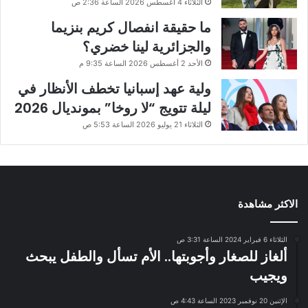
الثلاثاء 4 أغسطس 2026 الساعة 2:36 ص
ما حقيقة انفصال كريم بنزيما
والجزائرية لينا خضري؟
الأحد 2 أغسطس 2026 الساعة 9:35 م
ولية عهد إسبانيا تخطف الأنظار في
ليلة تتويج “لا روخا” بمونديال 2026
الثلاثاء 21 يوليو 2026 الساعة 5:53 ص
الاكثر مشاهدة
الثلاثاء 6 فبراير 2024 الساعة 3:31 ص
ألغاز للصغار وأجوبتها.. الأم تسأل والطفل يبحث
ويجيب
الإثنين 20 نوفمبر 2023 الساعة 4:43 ص