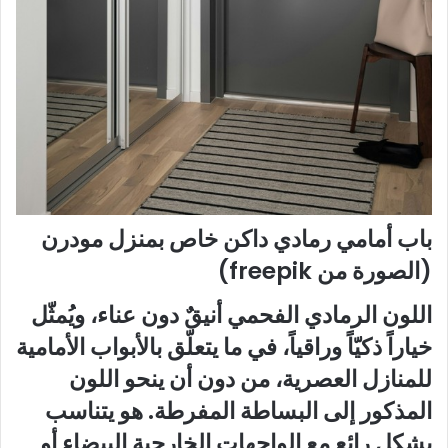
باب أمامي رمادي داكن خاص بمنزل مودرن
(الصورة من freepik)
اللون الرمادي الفحمي أنيقٌ دون عناء، ويُمثّل
خياراً ذكيّاً وراقياً، في ما يتعلّق بالأبواب الأمامية
للمنازل العصرية، من دون أن ينحو اللون
المذكور إلى البساطة المفرطة. هو يتناسب
بشكل رائع مع الواجهات الخارجية البيضاء أو