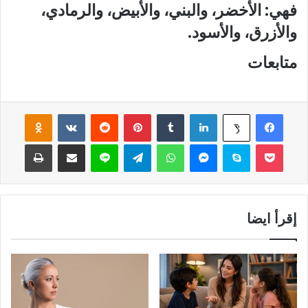
فهي: الأخضر، والبني، والأبيض، والرمادي،
والأزرق، والأسود.
متابعات
فيسبوك
لينكدإن
‏Tumblr
بينتيريست
‏Reddit
‏VKontakte
Odnoklassniki
‫X
‫Pocket
سكايب
ماسنجر
واتساب
تيلقرام
لاين
مشاركة عبر البريد
طباعة
إقرأ ايضا