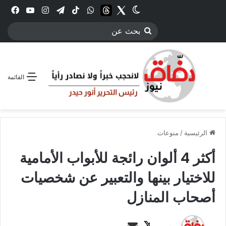
Twitter
الوضع المظلم
threads
واتساب
‫TikTok
تيلقرام
انستقرام
YouTube
فيس
بحث
عن
القائمة
الرئيسية
/
منوعات
أكثر 4 ألوان رائجة للأبواب الأمامية
للاختيار بينها والتعبير عن شخصيات
أصحاب المنازل
ت
أ