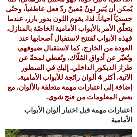
يُمكن أن يُثير لونٌ مُعينٌ ردّ فعل عاطفياً، وحتّى
جسديّاً أحياناً. لذا، يقوم اللون بدور بارز، عندما
يتعلّق الأمر بالأبواب الأمامية الخاصّة بالمنازل،
فهذه الأبواب تُفتتح لاستقبال أصحابها عند
العودة من الخارج، كما لاستقبال ضيوفهم،
وتُعبّر عن أذواق المُلّاك، وتُعطي لمحةً عن
طراز الديكور الداخلي. إليكِ في السطور
الآتية، أكثر 4 ألوان رائجة للأبواب الأمامية،
إضافة إلى اعتبارات مهمة متعلقة بالألوان، مع
بعض المعلومات من فنج شوي.
اعتبارات مهمة قبل اختيار ألوان الأبواب
الأمامية