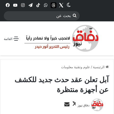
Twitter
الوضع المظلم
threads
واتساب
‫TikTok
تيلقرام
انستقرام
YouTube
فيس
بحث
عن
القائمة
الرئيسية
/
علوم وتقنية معلومات
آبل تعلن عقد حدث جديد للكشف
عن أجهزة منتظرة
ت
أ
دفاق نيوز
ا
ر