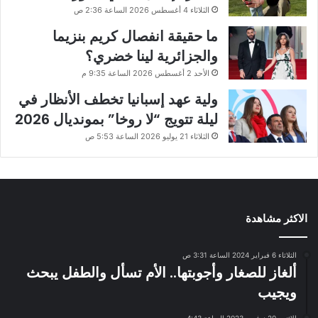
الثلاثاء 4 أغسطس 2026 الساعة 2:36 ص
ما حقيقة انفصال كريم بنزيما
والجزائرية لينا خضري؟
الأحد 2 أغسطس 2026 الساعة 9:35 م
ولية عهد إسبانيا تخطف الأنظار في
ليلة تتويج “لا روخا” بمونديال 2026
الثلاثاء 21 يوليو 2026 الساعة 5:53 ص
الاكثر مشاهدة
الثلاثاء 6 فبراير 2024 الساعة 3:31 ص
ألغاز للصغار وأجوبتها.. الأم تسأل والطفل يبحث
ويجيب
الإثنين 20 نوفمبر 2023 الساعة 4:43 ص