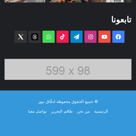
تابعونا
فيسبوك
‫YouTube
انستقرام
تيلقرام
‫TikTok
واتساب
threads
witter
© جميع الحقوق محفوظة لدفّاق نيوز
الرئيسية
من نحن
طاقم التحرير
تواصل معنا