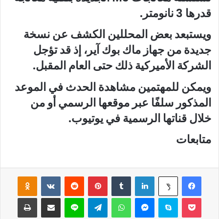
قدرها 3 نانومتر.
ويستبعد بعض المحللين الكشف عن نسخة
جديدة من جهاز ماك بوك آير، إذ قد تؤجل
الشركة الأميركية ذلك حتى العام المقبل.
ويمكن للمهتمين مشاهدة الحدث في الموعد
المذكور سلفًا عبر موقعها الرسمي أو من
خلال قناتها الرسمية في يوتيوب.
متابعات
فيسبوك
لينكدإن
‏Tumblr
بينتيريست
‏Reddit
‏VKontakte
Odnoklassniki
‫X
‫Pocket
سكايب
ماسنجر
واتساب
تيلقرام
لاين
مشاركة عبر البريد
طباعة