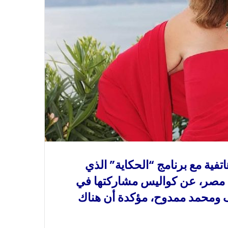
تفية مع برنامج “الحكاية” الذي
يقدمه الإعلامي عمرو أديب على قناة mbc مصر، عن كواليس مشاركتها في
 ومحمد ممدوح، مؤكدة أن هناك