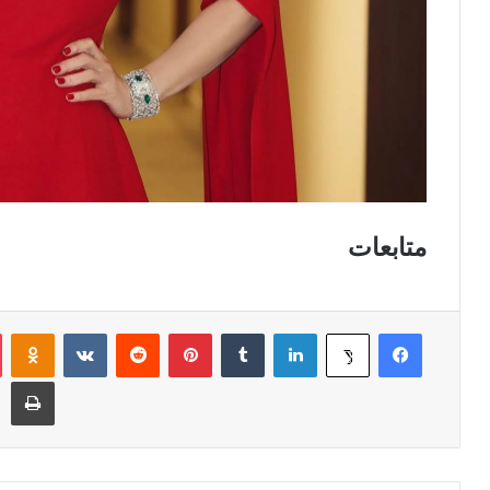
متابعات
فيسبوك
لينكدإن
‏Tumblr
بينتيريست
‏Reddit
‏VKontakte
Odnoklassniki
‫X
طباعة