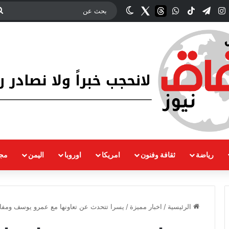
ك
‫YouTub
انستقرام
تيلقرام
‫TikTok
واتساب
threads
Twitter
الوضع المظلم
رياضة
ثقافة وفنون
امريكا
اوروبا
اليمن
مجت
الرئيسية
/
اخبار مميزة
/
يسرا تتحدث عن تعاونها مع عمرو يوسف ومفاجأ