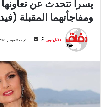
يسرا تتحدث عن تعاونها
ومفاجأتهما المقبلة (فيد
ت
أ
ا
ر
دفاق نيوز
الأربعاء 3 سبتمبر 2025 الساعة 4:34 ص
ب
س
ع
ل
ع
ب
ل
ر
ى
ي
X
د
ا
إ
ل
ك
ت
ر