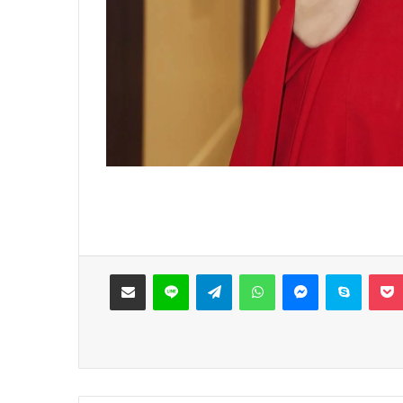
‫Pocket
سكايب
ماسنجر
واتساب
تيلقرام
لاين
مشاركة عبر البريد