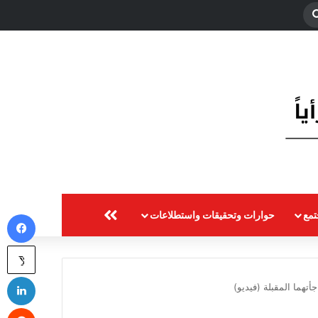
بحث
عن
مع
حوارات وتحقيقات واستطلاعات
المزيد
في
‫X
لي
تهما المقبلة (فيديو)