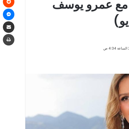
 مع عمرو يوسف
ما
يو)
مشاركة
طب