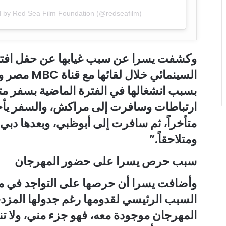
d by Red Sea Film Foundation (@redseafilm)
وكشفت
يسرا
عن سبب غيابها عن حفل افتتا
السينمائي خل
بسبب انشغالها في الفترة الماضية بسفر م
ارتباطات وسافرت إلى مراكش، والسفر يأخذ 
متأخراً، ثم سافرت إلى أبوظبي، وبعدها دبي ث
ومتلاحقاً.”
سبب حرص يسرا على حضور المهرجان
وأضافت يسرا أن حرصها على التواجد في
م
السبب الرئيسي لقدومها رغم جدولها المزدحم، 
المهرجان موجودة معه، فهو جزء مني، ولا تن