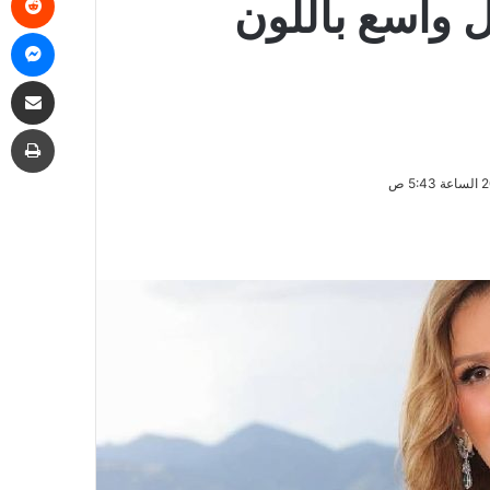
 واسع باللون
ما
مشاركة
طب