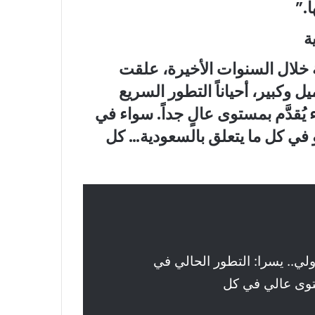
.”
ة
خلال السنوات الأخيرة، علقت
وكبير، أحياناً التطور السريع
قدَّم بمستوى عالٍ جداً. سواء في
و في كل ما يتعلق بالسعودية… كل
لي.. يسرا: التطور الحالي في
توى عالي في كل