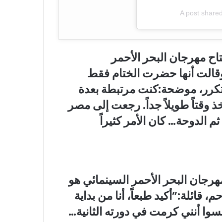
A post share
ح مهرجان البحر الأحمر
ال لقائها مع قناة MBC مصر وقالت أنها حضرت الختام فقط
تكرر، موضحة:كنت مرتبطة بعدة
وقتاً طويلاً جداً. رجعت إلى مصر
م الدوحة… كان الأمر كثيراً
هرجان البحر الأحمر السينمائي
هو
قائلة:”أكيد طبعاً، أنا من بداية
سوا أنني كرمت في دورته الثانية…