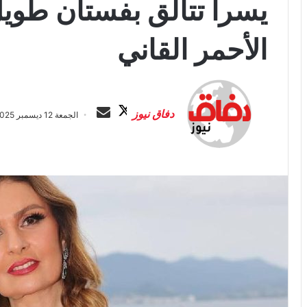
يسرا تتألق بفستان طويل
الأحمر القاني
ت
أ
ا
ر
دفاق نيوز
الجمعة 12 ديسمبر 2025 الساعة 5:43 ص
ب
س
ع
ل
ع
ب
ل
ر
ى
ي
X
د
ا
إ
ل
ك
ت
ر