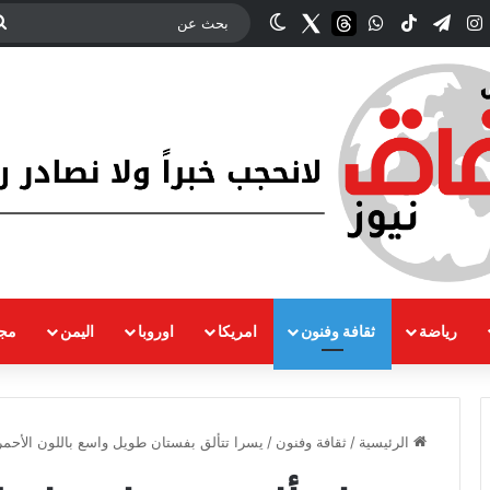
ك
‫YouTub
انستقرام
تيلقرام
‫TikTok
واتساب
threads
Twitter
الوضع المظلم
رياضة
ثقافة وفنون
امريكا
اوروبا
اليمن
مجت
الرئيسية
/
ثقافة وفنون
/
يسرا تتألق بفستان طويل واسع باللون الأحمر