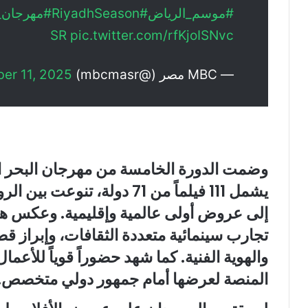
#موسم_الرياض
#RiyadhSeason
#مهرجان_ا
SR
pic.twitter.com/rfKjoISNvc
— MBC مصر (@mbcmasr)
er 11, 2025
وضمت الدورة الخامسة من م
هرجان البحر ا
يشمل 111 فيلماً من 71 دولة، تن
إلى عروض أولى عالمية وإقليمية. وعكس هذا
تجارب سينمائية متعددة الثقافات، وإبراز قص
والهوية الفنية. كما شهد حضوراً قوياً للأعما
المنصة لعرضها أمام جمهور دولي متخصص.