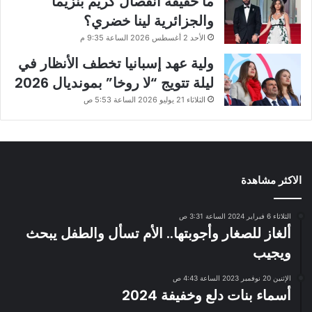
ما حقيقة انفصال كريم بنزيما
والجزائرية لينا خضري؟
الأحد 2 أغسطس 2026 الساعة 9:35 م
ولية عهد إسبانيا تخطف الأنظار في
ليلة تتويج “لا روخا” بمونديال 2026
الثلاثاء 21 يوليو 2026 الساعة 5:53 ص
الاكثر مشاهدة
الثلاثاء 6 فبراير 2024 الساعة 3:31 ص
ألغاز للصغار وأجوبتها.. الأم تسأل والطفل يبحث
ويجيب
الإثنين 20 نوفمبر 2023 الساعة 4:43 ص
أسماء بنات دلع وخفيفة 2024