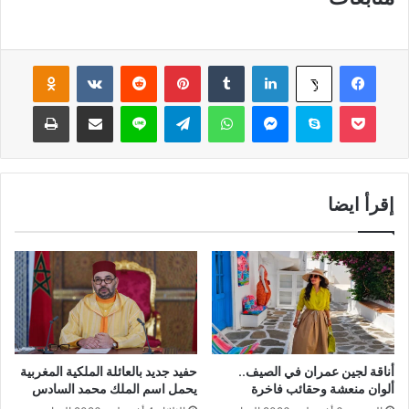
فيسبوك
لينكدإن
‏Tumblr
بينتيريست
‏Reddit
‏VKontakte
Odnoklassniki
‫X
‫Pocket
سكايب
ماسنجر
واتساب
تيلقرام
لاين
مشاركة عبر البريد
طباعة
إقرأ ايضا
أناقة لجين عمران في الصيف..
حفيد جديد بالعائلة الملكية المغربية
ألوان منعشة وحقائب فاخرة
يحمل اسم الملك محمد السادس