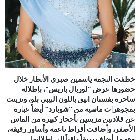
خطفت النجمة ياسمين صبري الأنظار خلال
حضورها عرض “لوريال باريس”، بإطلالة
ساحرة بفستان انيق باللون البيبي بلو، وتزينت
بمجوهرات ماسية من “شوبارد” أيضاً عبارة
عن قلادتين مزينتين بأحجار كبيرة من الماس
الأصفر، وأضافت أقراط ناعمة وأساور رقيقة،
وهو ما أضاف بريقاً راقياً الى اطلالتها.