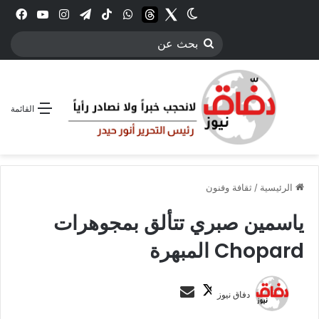
Twitter
الوضع المظلم
threads
واتساب
‫TikTok
تيلقرام
انستقرام
YouTube
فيس
بحث
عن
القائمة
الرئيسية
/
ثقافة وفنون
ياسمين صبري تتألق بمجوهرات
Chopard المبهرة
ت
أ
دفاق نيوز
ا
ر