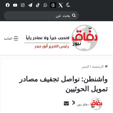
Twitter
الوضع المظلم
threads
واتساب
‫TikTok
تيلقرام
انستقرام
YouTube
فيس
بحث
عن
القائمة
الرئيسية
/
اليمن
واشنطن: نواصل تجفيف مصادر
تمويل الحوثيين
ت
أ
دفاق نيوز
ا
ر