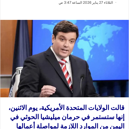
ب
س
الثلاثاء 27 يناير 2026 الساعة 3:47 ص
ع
ل
ع
ب
ل
ر
ى
ي
X
د
ا
إ
ل
ك
ت
ر
و
ن
ي
ا
قالت الولايات المتحدة الأمريكية، يوم الاثنين،
إنها ستستمر في حرمان ميليشيا الحوثي في
اليمن من الموارد اللازمة لمواصلة أعمالها