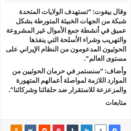
وقال بيغوت: “تستهدف الولايات المتحدة
شبكة من الجهات الخبيثة المتورطة بشكل
عميق في أنشطة جمع الأموال غير المشروعة
والتهريب وشراء الأسلحة التي ينفذها
الحوثيون المدعومون من النظام الإيراني على
مستوى العالم”.
وأضاف: “سنستمر في حرمان الحوثيين من
الموارد اللازمة لمواصلة أعمالهم المتهورة
والمزعزعة للاستقرار ضد حلفائنا وشركائنا”.
متابعات
فيسبوك
لينكدإن
‏Tumblr
بينتيريست
‏Reddit
‏VKontakte
Odnoklassniki
‫X