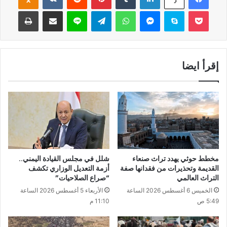
‫Pocket
سكايب
ماسنجر
واتساب
تيلقرام
لاين
مشاركة عبر البريد
طباعة
إقرأ ايضا
مخطط حوثي يهدد تراث صنعاء
شلل في مجلس القيادة اليمني..
القديمة وتحذيرات من فقدانها صفة
أزمة التعديل الوزاري تكشف
التراث العالمي
“صراع الصلاحيات”
الخميس 6 أغسطس 2026 الساعة
الأربعاء 5 أغسطس 2026 الساعة
5:49 ص
11:10 م