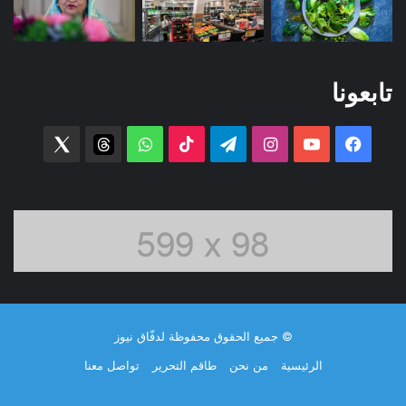
تابعونا
فيسبوك
‫YouTube
انستقرام
تيلقرام
‫TikTok
واتساب
threads
witter
© جميع الحقوق محفوظة لدفّاق نيوز
الرئيسية
من نحن
طاقم التحرير
تواصل معنا