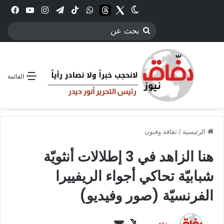
Twitter
الوضع المظلم
threads
واتساب
‫TikTok
تيلقرام
انستقرام
YouTube
فيس
بحث
عن
القائمة
الرئيسية
/
ثقافة وفنون
هنا الزاهد في 3 إطلالات أنثويّة
شبابيّة تحاكي أجواء الريفييرا
الفرنسيّة (صور وفيديو)
ت
أ