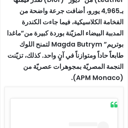
بـ4,965 يورو، أضافت جرعة واضحة من
الفخامة الكلاسيكية، فيما جاءت الكندرة
المدببة البيضاء المزيّنة بوردة كبيرة من”ماغدا
بوتريم” Magda Butrym لتمنح اللوك
طابعاً حاداً ومتوازناً في آنٍ واحد. كذلك، تزيّنت
النجمة المصريّة بمجوهرات عصريّة من
(APM Monaco).