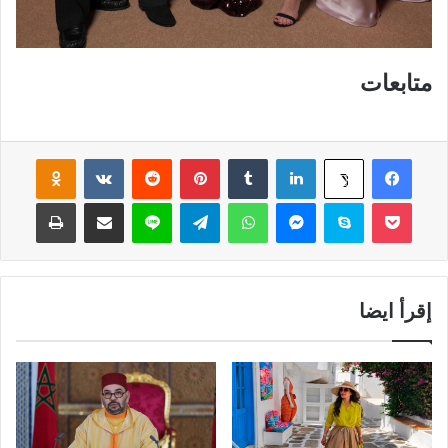
متابعات
فيسبوك
لينكدإن
‏Tumblr
بينتيريست
‏Reddit
‏VKontakte
Odnoklassniki
‫X
‫Pocket
سكايب
ماسنجر
واتساب
تيلقرام
لاين
مشاركة عبر البريد
طباعة
إقرأ ايضا