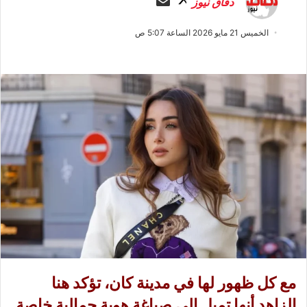
دفاق نيوز
ا
ر
ب
س
الخميس 21 مايو 2026 الساعة 5:07 ص
ع
ل
ع
ب
ل
ر
ى
ي
X
د
ا
إ
ل
ك
ت
ر
و
ن
ي
ا
مع كل ظهور لها في مدينة كان، تؤكد هنا
الزاهد أنها تميل إلى صياغة هوية جمالية خاصة