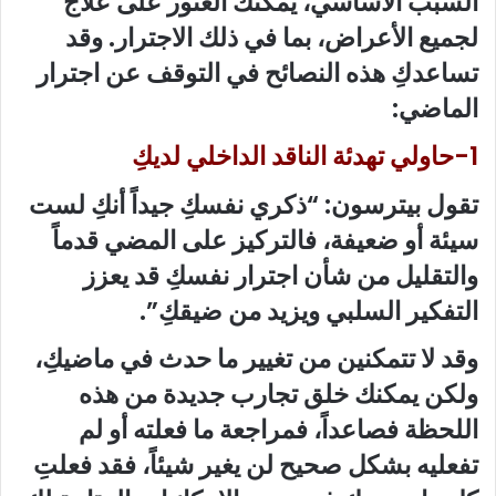
السبب الأساسي، يمكنك العثور على علاج
لجميع الأعراض، بما في ذلك الاجترار. وقد
تساعدكِ هذه النصائح في التوقف عن اجترار
الماضي:
1-حاولي تهدئة الناقد الداخلي لديكِ
تقول بيترسون: “ذكري نفسكِ جيداً أنكِ لست
سيئة أو ضعيفة، فالتركيز على المضي قدماً
والتقليل من شأن اجترار نفسكِ قد يعزز
التفكير السلبي ويزيد من ضيقكِ”.
وقد لا تتمكنين من تغيير ما حدث في ماضيكِ،
ولكن يمكنك خلق تجارب جديدة من هذه
اللحظة فصاعداً، فمراجعة ما فعلته أو لم
تفعليه بشكل صحيح لن يغير شيئاً، فقد فعلتِ