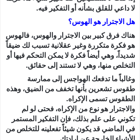
لا داعي للقلق بشأنه أو التفكير فيه.
هل الاجترار هو الهوس؟
هناك فرق كبير بين الاجترار والهوس، فالهوس
هو فكرة متكررة وغير عقلانية تسبب لك ضيقاً
شديداً، وهي أيضاً فكرة لا يمكن التحكم فيها أو
التخلص منها، وهي لا تستند إلى حقائق.
وغالباً ما تدفعك الهواجس إلى ممارسة
طقوس تشعرين بأنها تخفف من الضيق، وهذه
الطقوس تسمى الإكراه.
والاجترار هو نوع من الإكراه، فحتى لو لم
تكوني على علم بذلك، فإن التفكير المستمر
في الماضي قد يكون شيئاً تفعلينه للتخلص من
الأشياء الخارجة عن إرادتكِ.