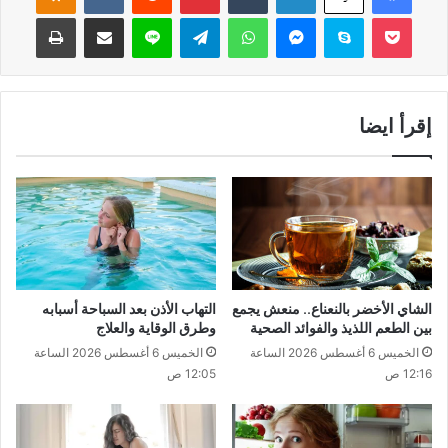
‫Pocket
سكايب
ماسنجر
واتساب
تيلقرام
لاين
مشاركة عبر البريد
طباعة
إقرأ ايضا
الشاي الأخضر بالنعناع.. منعش يجمع
التهاب الأذن بعد السباحة أسبابه
بين الطعم اللذيذ والفوائد الصحية
وطرق الوقاية والعلاج
الخميس 6 أغسطس 2026 الساعة
الخميس 6 أغسطس 2026 الساعة
12:16 ص
12:05 ص