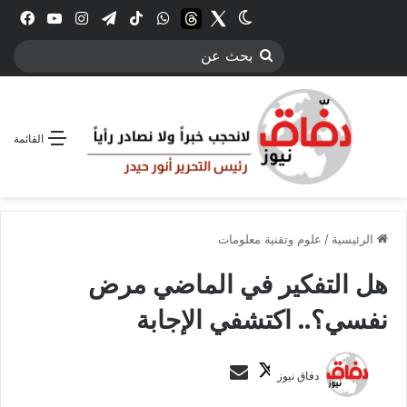
Twitter
الوضع المظلم
threads
واتساب
‫TikTok
تيلقرام
انستقرام
YouTube
فيس
بحث
عن
القائمة
الرئيسية
/
علوم وتقنية معلومات
هل التفكير في الماضي مرض
نفسي؟.. اكتشفي الإجابة
ت
أ
دفاق نيوز
ا
ر