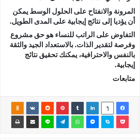
المرونة والانفتاح على الحلول الوسط يمكن
أن يؤديا إلى نتائج إيجابية على المدى الطويل.
التفاوض على الراتب للنساء هو حق مشروع
وفرصة لتقدير الذات. بالاستعداد الجيد والثقة
بالنفس والاحترافية، يمكنك تحقيق نتائج
إيجابية.
متابعات
فيسبوك
لينكدإن
‏Tumblr
بينتيريست
‏Reddit
‏VKontakte
Odnoklassniki
‫X
‫Pocket
سكايب
ماسنجر
واتساب
تيلقرام
لاين
مشاركة عبر البريد
طباعة