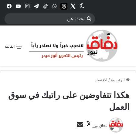
Twitter
الوضع المظلم
threads
واتساب
‫TikTok
تيلقرام
انستقرام
YouTube
فيس
بحث
عن
القائمة
الرئيسية
/
الاقتصاد
هكذا تتفاوضين على راتبك في سوق
العمل
ت
أ
دفاق نيوز
ا
ر