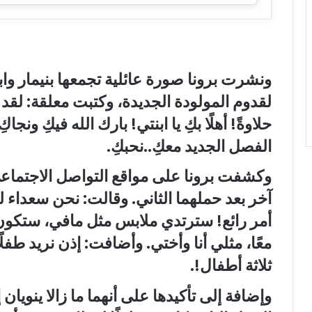
ونشرت برونا صورة عائلية تجمعها بنيمار وابن
لقدوم المولودة الجديدة، وكتبت معلقة: لقد 
حلاوةً! أهلًا بكِ يا ابنتي! بارك الله فيكِ و
الفصل الجديد معكِ..نحبكِ.
وكشفت برونا على مواقع التواصل الاجتماعي
آخر بعد حملهما الثاني. وقالت: نحن سعداء ل
أمر رائع! سترتدي ملابس مثل مافي، ستكون ج
معًا، مثلي أنا وأختي. وأضافت: إذن نريد طفل
ثلاثة أطفال!.
وإضافة إلى تأكيدها على أنهما ما زالا ينويان