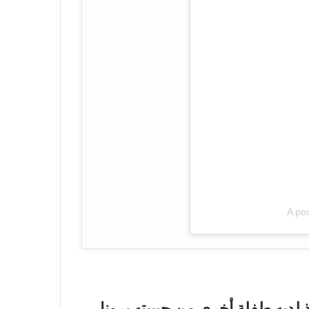
A po
إذ لديه طفلة أخرى من حبيبته برونا