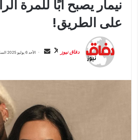
نيمار يصبح أبًا للمرة ا
على الطريق!
ت
أ
ا
ر
دفاق نيوز
الأحد 6 يوليو 2025 الساعة 7:44 م
ب
س
ع
ل
ع
ب
ل
ر
ى
ي
X
د
ا
إ
ل
ك
ت
ر