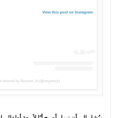
View this post on Instagram
st shared by Neymar Jr (@neymarjr)
ويُشار إلى أن نيمار أصبح أبًا لأربعة أطفال، 