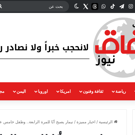
ك
‫YouTub
انستقرام
تيلقرام
‫TikTok
واتساب
threads
Twitter
الوضع المظلم
رياضة
ثقافة وفنون
امريكا
اوروبا
اليمن
مجت
الرئيسية
/
اخبار مميزة
/
نيمار يصبح أبًا للمرة الرابعة.. وطفل خامس 