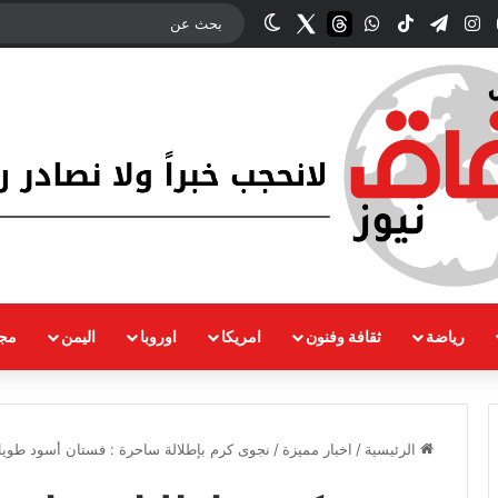
وك
‫YouTube
انستقرام
تيلقرام
‫TikTok
واتساب
threads
Twitter
الوضع المظلم
رياضة
ثقافة وفنون
امريكا
اوروبا
اليمن
مجت
الرئيسية
/
اخبار مميزة
/
نجوى كرم بإطلالة ساحرة : فستان أسود طويل