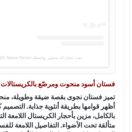
تمت مشاركة منشور بواسطة ‏‎Najwa Karam‎‏ (@‏‎najwakaram‎‏)
فستان أسود منحوت ومرصّع بالكريستالات
تميز فستان نجوى بقصة ضيقة وطويلة، منح
أظهر قوامها بطريقة أنثوية جذابة. التصمي
بالكامل، مزين بأحجار الكريستال اللامعة التي
متألقة تحت الأضواء. التفاصيل اللامعة للفس