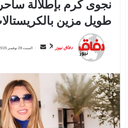
نجوى كرم بإطلالة ساحر
طويل مزين بالكريستالا
ت
أ
ا
ر
دفاق نيوز
السبت 29 نوفمبر 2025 الساعة 8:19 م
ب
س
ع
ل
ع
ب
ل
ر
ى
ي
X
د
ا
إ
ل
ك
ت
ر