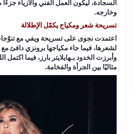
السجادة، ليكون العمل الفني والأزياء جزءًا
وخارجه.
تسريحة شعر ومكياج يكمّل الإطلالة
اعتمدت نجوى على تسريحة ويفي مع تنوّجات 
لشعرها، فيما جاء مكياجها برونزي دافئ مع 
وأبرزت الخدود بـهايلايتر بارز، فيما اكتمل ال
مثاليًا بين الجرأة والفخامة.