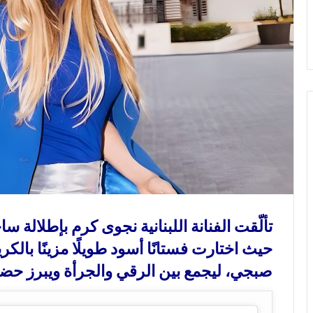
و
ن
ي
ا
تألّقت الفنانة اللبنانية نجوى كرم بإطلالة 
حيث اختارت فستانًا أسود طويلًا مزينًا با
صبجي، ليجمع بين الرقي والجرأة ويبرز حضو