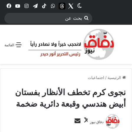
Twitter
الوضع المظلم
threads
واتساب
‫TikTok
تيلقرام
انستقرام
YouTube
فيس
بحث
عن
القائمة
الرئيسية
/
اجتماعيات
نجوى كرم تخطف الأنظار بفستان
أبيض هندسي وقبعة دائرية ضخمة
ت
أ
دفاق نيوز
ا
ر