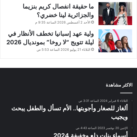
ما حقيقة انفصال كريم بنزيما
والجزائرية لينا خضري؟
الأحد 2 أغسطس 2026 الساعة 9:35 م
ولية عهد إسبانيا تخطف الأنظار في
ليلة تتويج “لا روخا” بمونديال 2026
الثلاثاء 21 يوليو 2026 الساعة 5:53 ص
الاكثر مشاهدة
الثلاثاء 6 فبراير 2024 الساعة 3:31 ص
ألغاز للصغار وأجوبتها.. الأم تسأل والطفل يبحث
ويجيب
الإثنين 20 نوفمبر 2023 الساعة 4:43 ص
أسماء بنات دلع وخفيفة 2024