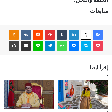
الكلمة واللحن.
متابعات
فيسبوك
لينكدإن
‏Tumblr
بينتيريست
‏Reddit
‏VKontakte
Odnoklassniki
‫X
‫Pocket
سكايب
ماسنجر
واتساب
تيلقرام
لاين
مشاركة عبر البريد
طباعة
إقرأ ايضا