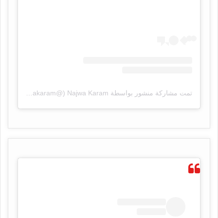
تمت مشاركة منشور بواسطة ‏‎Najwa Karam‎‏ (@‏‎najwakaram‎‏)