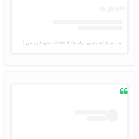
تمت مشاركة منشور بواسطة ‏‎Nojoud – نجود الرميحي‎‏ (@‏‎nojoud_alrumaihi‎‏)