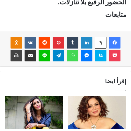
الحضور الرفيع بلا تنازلات.
متابعات
فيسبوك
لينكدإن
‏Tumblr
بينتيريست
‏Reddit
‏VKontakte
Odnoklassniki
‫X
‫Pocket
سكايب
ماسنجر
واتساب
تيلقرام
لاين
مشاركة عبر البريد
طباعة
إقرأ ايضا