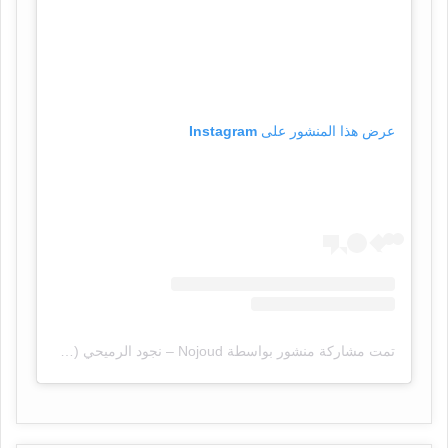
عرض هذا المنشور على Instagram
تمت مشاركة منشور بواسطة ‏‎Nojoud – نجود الرميحي‎‏ (@‏‎nojoud_alrumaihi‎‏)