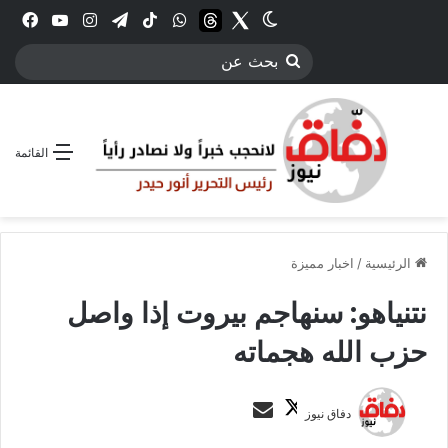
Twitter
الوضع المظلم
threads
واتساب
‫TikTok
تيلقرام
انستقرام
YouTube
فيس
بحث
عن
القائمة
الرئيسية
/
اخبار مميزة
نتنياهو: سنهاجم بيروت إذا واصل
حزب الله هجماته
ت
أ
دفاق نيوز
ا
ر