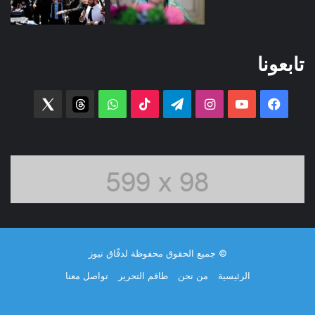
تابعونا
فيسبوك
‫YouTube
انستقرام
تيلقرام
‫TikTok
واتساب
threads
witter
© جميع الحقوق محفوظة لدفّاق نيوز
الرئيسية
من نحن
طاقم التحرير
تواصل معنا