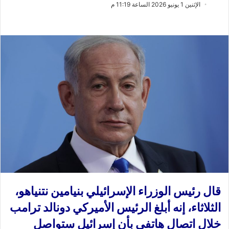
ب
س
الإثنين 1 يونيو 2026 الساعة 11:19 م
ع
ل
ع
ب
ل
ر
ى
ي
X
د
ا
إ
ل
ك
ت
ر
و
ن
ي
ا
قال رئيس الوزراء الإسرائيلي بنيامين نتنياهو،
الثلاثاء، إنه أبلغ الرئيس الأميركي دونالد ترامب
خلال اتصال هاتفي بأن إسرائيل ستواصل