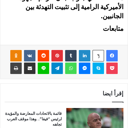
الأميركية الرامية إلى تثبيت التهدئة بين
الجانبين.
متابعات
فيسبوك
لينكدإن
‏Tumblr
بينتيريست
‏Reddit
‏VKontakte
Odnoklassniki
‫X
‫Pocket
سكايب
ماسنجر
واتساب
تيلقرام
لاين
مشاركة عبر البريد
طباعة
إقرأ ايضا
قائمة بالاتحادات المعارضة والمؤيدة
لرئيس “فيفا”.. وهذا موقف العرب
تجاهه