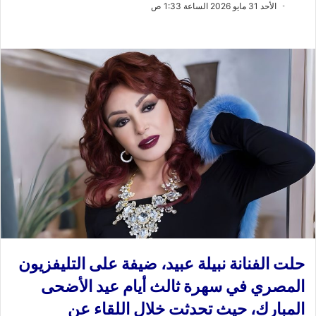
ب
س
الأحد 31 مايو 2026 الساعة 1:33 ص
ع
ل
ع
ب
ل
ر
ى
ي
X
د
ا
إ
ل
ك
ت
ر
و
ن
ي
ا
حلت الفنانة نبيلة عبيد، ضيفة على التليفزيون
المصري في سهرة ثالث أيام عيد الأضحى
المبارك، حيث تحدثت خلال اللقاء عن