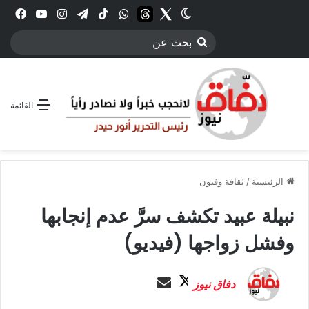
Twitter
الوضع المظلم
threads
واتساب
‫TikTok
تيلقرام
انستقرام
YouTube
فيس
بحث
عن
القائمة
الرئيسية
/
ثقافة وفنون
نبيلة عبيد تكشف سرَّ عدم إنجابها
وفشل زواجها (فيديو)
ت
أ
دفاق نيوز
ا
ر