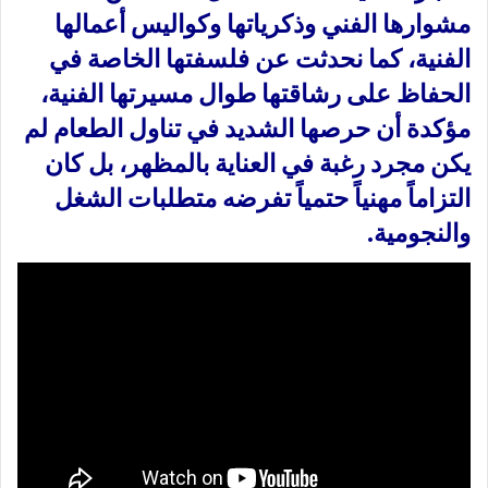
مشوارها الفني وذكرياتها وكواليس أعمالها
الفنية، كما نحدثت عن فلسفتها الخاصة في
الحفاظ على رشاقتها طوال مسيرتها الفنية،
مؤكدة أن حرصها الشديد في تناول الطعام لم
يكن مجرد رغبة في العناية بالمظهر، بل كان
التزاماً مهنياً حتمياً تفرضه متطلبات الشغل
والنجومية.