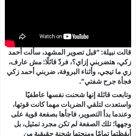
قالت نبيلة: “قبل تصوير المشهد، سألت أحمد
زكي، هتضربني إزاي؟، فردّ قائلًا: مش عارف،
زي ما تيجي، وأثناء البروفة، ضربني أحمد زكي
فجأة جرح شفتي”.
وتابعت قائلة إنها شحنت نفسها عاطفيًا
واستعدت لتلقي الضربات مهما كانت قوتها،
وعندما بدأ التصوير، فاجأها بصفعة قوية على
وجهها؛ تلك الصفعة لم تكن مجرد تمثيل، بل
أيقظتها تمامًا ومنحتها شحنة حقيقية من