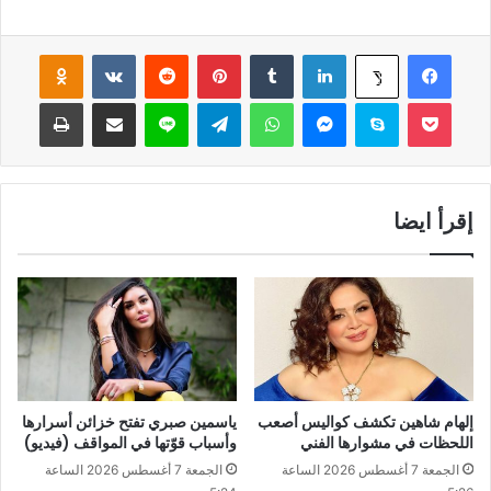
فيسبوك
لينكدإن
‏Tumblr
بينتيريست
‏Reddit
‏VKontakte
Odnoklassniki
‫X
‫Pocket
سكايب
ماسنجر
واتساب
تيلقرام
لاين
مشاركة عبر البريد
طباعة
إقرأ ايضا
إلهام شاهين تكشف كواليس أصعب
ياسمين صبري تفتح خزائن أسرارها
اللحظات في مشوارها الفني
وأسباب قوّتها في المواقف (فيديو)
الجمعة 7 أغسطس 2026 الساعة
الجمعة 7 أغسطس 2026 الساعة