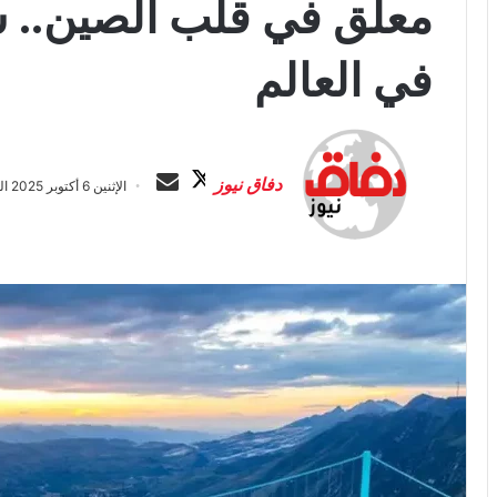
معلق في قلب الصين.. ش
في العالم
ت
أ
ا
ر
دفاق نيوز
الإثنين 6 أكتوبر 2025 الساعة 2:26 ص
ب
س
ع
ل
ع
ب
ل
ر
ى
ي
X
د
ا
إ
ل
ك
ت
ر