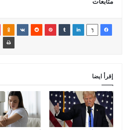
متابعات
فيسبوك
لينكدإن
‏Tumblr
بينتيريست
‏Reddit
‏VKontakte
Odnoklassniki
‫X
طباعة
إقرأ ايضا