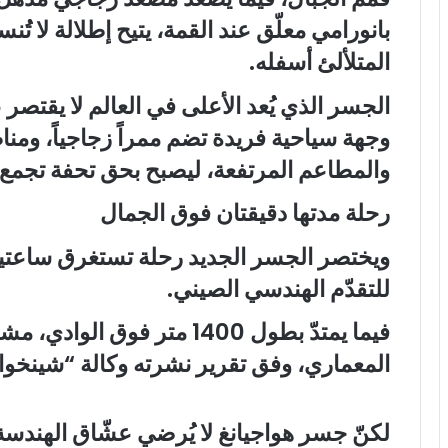
بانورامي معلّق عند القمة، يتيح إطلالة لا تُ
المتلألئ أسفله.
الجسر الذي يُعد الأعلى في العالم لا يقتصر
وجهة سياحية فريدة تضم ممراً زجاجياً، ومن
والمطاعم المرتفعة، ليصبح بحق تحفة تجمع ب
رحلة مدتها دقيقتان فوق الجمال
ويختصر الجسر الجديد رحلة تستغرق ساعتين
للتقدّم الهندسي الصيني.
فيما يمتدّ بطول 1400 متر فوق ا
المعماري، وفق تقرير نشرته وكالة “شينخوا” (Xinhua) الصي
لكنّ جسر هواجيانغ لا يُرضي عشّاق الهندس