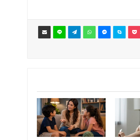
‫Pocket
سكايب
ماسنجر
واتساب
تيلقرام
لاين
مشاركة عبر البريد