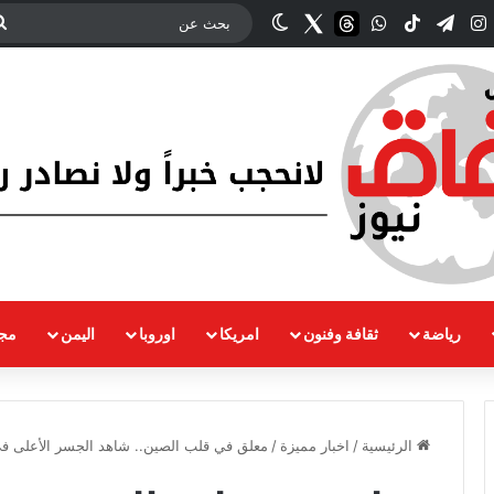
ك
‫YouTub
انستقرام
تيلقرام
‫TikTok
واتساب
threads
Twitter
الوضع المظلم
رياضة
ثقافة وفنون
امريكا
اوروبا
اليمن
مجت
الرئيسية
/
اخبار مميزة
/
معلق في قلب الصين.. شاهد الجسر الأعلى في