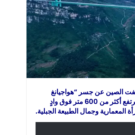
شفت الصين عن جسر “هواجيانغ
غراند كانيون”، وهو أعجوبة هندسية جديدة ترتفع أكثر من 600 متر فوق وادٍ
 المعمارية وجمال الطبيعة الجبلية.