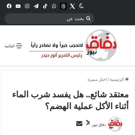
Twitter
الوضع المظلم
threads
واتساب
‫TikTok
تيلقرام
انستقرام
YouTube
فيس
بحث
عن
القائمة
الرئيسية
/
اخبار مميزة
معتقد شائع.. هل يفسد شرب الماء
أثناء الأكل عملية الهضم؟
ت
أ
دفاق نيوز
ا
ر