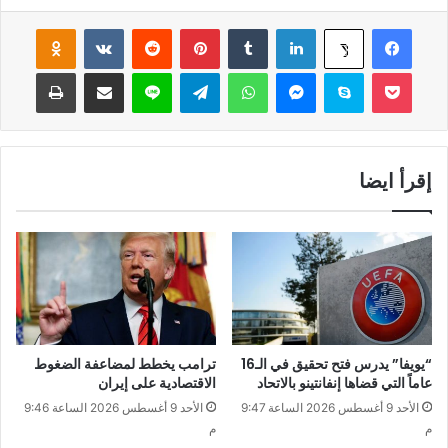
فيسبوك
لينكدإن
‏Tumblr
بينتيريست
‏Reddit
‏VKontakte
Odnoklassniki
‫X
‫Pocket
سكايب
ماسنجر
واتساب
تيلقرام
لاين
مشاركة عبر البريد
طباعة
إقرأ ايضا
“يويفا” يدرس فتح تحقيق في الـ16
ترامب يخطط لمضاعفة الضغوط
عاماً التي قضاها إنفانتينو بالاتحاد
الاقتصادية على إيران
الأحد 9 أغسطس 2026 الساعة 9:47
الأحد 9 أغسطس 2026 الساعة 9:46
م
م