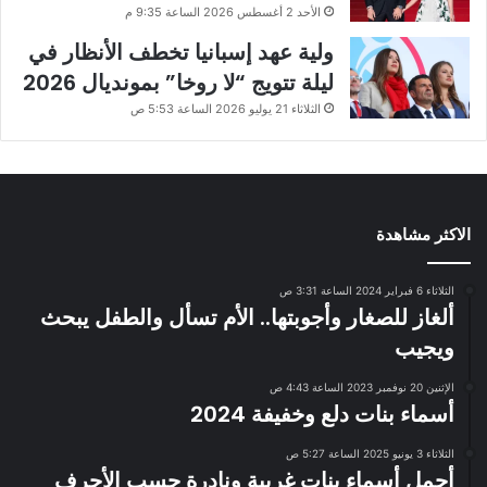
الأحد 2 أغسطس 2026 الساعة 9:35 م
ولية عهد إسبانيا تخطف الأنظار في
ليلة تتويج “لا روخا” بمونديال 2026
الثلاثاء 21 يوليو 2026 الساعة 5:53 ص
الاكثر مشاهدة
الثلاثاء 6 فبراير 2024 الساعة 3:31 ص
ألغاز للصغار وأجوبتها.. الأم تسأل والطفل يبحث
ويجيب
الإثنين 20 نوفمبر 2023 الساعة 4:43 ص
أسماء بنات دلع وخفيفة 2024
الثلاثاء 3 يونيو 2025 الساعة 5:27 ص
أجمل أسماء بنات غريبة ونادرة حسب الأحرف