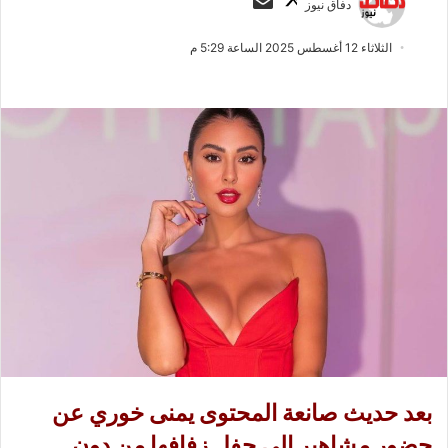
دفاق نيوز
ا
ر
ب
س
الثلاثاء 12 أغسطس 2025 الساعة 5:29 م
ع
ل
ع
ب
ل
ر
ى
ي
X
د
ا
إ
ل
ك
ت
ر
و
ن
ي
ا
بعد حديث صانعة المحتوى يمنى خوري عن
حضور مشاهير الى حفل زفافها من دون