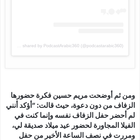
A post shared by PodcastArabic360 (@podcastarabic360)
ومن ثم أوضحت مريم حسين فكرة حضورها
الزفاف من دون دعوة، حيث قالت: “أؤكد أنني
لم أحضر حفل الزفاف نفسه وإنما كنت في
الفيلا المجاورة لحضور عيد ميلاد صديقة لي،
ومررت في نصف الساعة الأخير من حفل