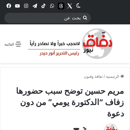
Twitter
الوضع المظلم
threads
واتساب
‫TikTok
تيلقرام
انستقرام
YouTube
فيس
بحث
عن
القائمة
الرئيسية
/
ثقافة وفنون
مريم حسين توضح سبب حضورها
زفاف “الدكتورة يومي” من دون
دعوة
ت
أ