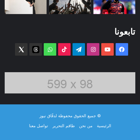
تابعونا
فيسبوك
‫YouTube
انستقرام
تيلقرام
‫TikTok
واتساب
threads
witter
© جميع الحقوق محفوظة لدفّاق نيوز
الرئيسية
من نحن
طاقم التحرير
تواصل معنا