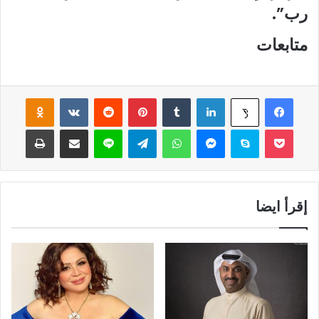
رب”.
متابعات
فيسبوك
لينكدإن
‏Tumblr
بينتيريست
‏Reddit
‏VKontakte
Odnoklassniki
‫X
‫Pocket
سكايب
ماسنجر
واتساب
تيلقرام
لاين
مشاركة عبر البريد
طباعة
إقرأ ايضا