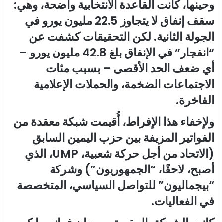
وحينها، كانت القاعدة الانتخابية واضحة، وهي:
سقف إنفاق لا يتجاوز 22.5 مليون يورو في
الجولة الثانية. لكن التحقيقات كشفت عن
“انفجار” في الإنفاق بلغ 42.8 مليون يورو –
أي ضعف الحد الأقصى – بسبب مئات
الاجتماعات الضخمة، والحملات الإعلامية
الفاخرة.
ولإخفاء هذا الإفراط، أُقيمت شبكة معقدة من
الفواتير المزيفة بين حزب اليمين السابق
(الاتحاد من أجل حركة شعبية، UMP، الذي
أصبح، لاحقًا، “الجمهوريون”) وشركة
“بيجماليون” للتواصل السياسي، المتخصصة
في الفعاليات.