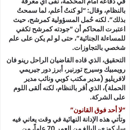
في دفاعه أمام المحكمة، نفى أي معرفة
بالنظام، وقال: “لو كنتُ أعلم، لما سمحتُ
بذلك”. لكنه حُمل المسؤولية كمرشح، حيث
اعتبرت المحاكم أن “جودته كمرشح تكفي
للمساءلة الجنائية”، حتى لو لم يكن على علم
شخصي بالتجاوزات.
التحقيق، الذي قاده القاضيان الراحل رينو فان
رويمبيك وسيرج تورنير، أبرز دور جيريمي
لافريليو (مدير مكتب كوبي ونائب مدير
الحملة)، الذي أقر بالنظام، لكنه ألقى اللوم
على الشركة.
“لا أحد فوق القانون”
وتأتي هذه الإدانة النهائية في وقت يعاني فيه
ساركوزي، البالغ من العمر 70 عاماً، من