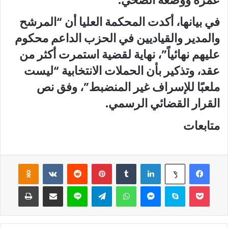
في بيانها، أكدت المحكمة العليا أن “المرشح
والمدير والقياديين في الحزب الداعم محكوم
عليهم نهائياً”، نهاية لقضية استمرت أكثر من
عقد، وتذكير بأن الحملات الانتخابية “ليست
ملعبًا للإسراف غير المنضبط”، وفق نص
القرار القضائي الرسمي.
متابعات
فيسبوك
لينكدإن
‏Tumblr
بينتيريست
‏Reddit
‏VKontakte
Odnoklassniki
‫X
‫Pocket
سكايب
ماسنجر
واتساب
تيلقرام
لاين
مشاركة عبر البريد
طباعة