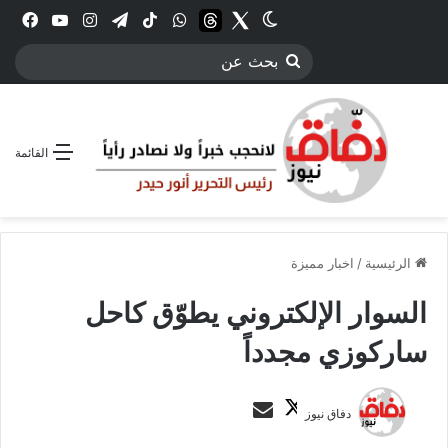
Twitter
الوضع المظلم
threads
واتساب
‫TikTok
تيلقرام
انستقرام
YouTube
فيس
بحث
عن
القائمة
الرئيسية
/
اخبار مميزة
السوار الإلكتروني يطوّق كاحل
ساركوزي مجدداً
ت
أ
دفاق نيوز
ا
ر