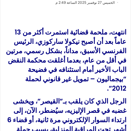
ب
س
الخميس 27 نوفمبر 2025 الساعة 2:49 م
ع
ل
ع
ب
ل
ر
ى
ي
انتهت، ملحمة قضائية استمرت أكثر من 13
X
د
عاماً بعد أن أصبح نيكولا ساركوزي، الرئيس
ا
الفرنسي الأسبق، مداناً، بشكل رسمي، مرتين
إ
ل
في أقل من عام، بعدما أغلقت محكمة النقض
ك
الباب الأخير أمام استئنافه في فضيحة
ت
“بيجماليون – تمويل غير قانوني لحملة
ر
و
2012”.
ن
ي
الرجل الذي كان يلقب بـ”القيصر”، ويخشى
ا
غضبه في قصر الإليزيه، سيُضطر، الآن، إلى
ارتداء السوار الإلكتروني مرة ثانية، أو قضاء 6
أشهر تحت المراقبة المنزلية، بسبب حملة