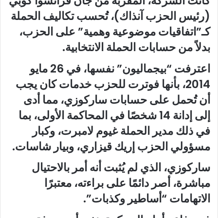
كانت الشركة، المقربة من جان فرانسوا كوبي
(رئيس الحزب آنذاك)، تُحسب تكاليف الحملة
كـ”اتفاقيات موضوعية وهمية” على الحزب،
بدلاً من حسابات الحملة الانتخابية.
اعترفت “بيجماليون” نفسها، في 26 مايو
2014، بأنها فوترت للحزب خدمات كان يجب
أن تُحمل على حسابات ساركوزي، مما أدى
إلى إدانة 14 شخصًا في المحاكمة الأولى، بما
في ذلك مدير الحملة غيوم لامبرت، وكبار
مسؤولي الحزب إريك قيزاري، وبيار شاسات.
ساركوزي، الذي لم يُثبت أنه أمر بالاحتيال
مباشرة، أصر دائمًا على براءته، معتبرًا
الاتهامات “أساطير وكذبات”.