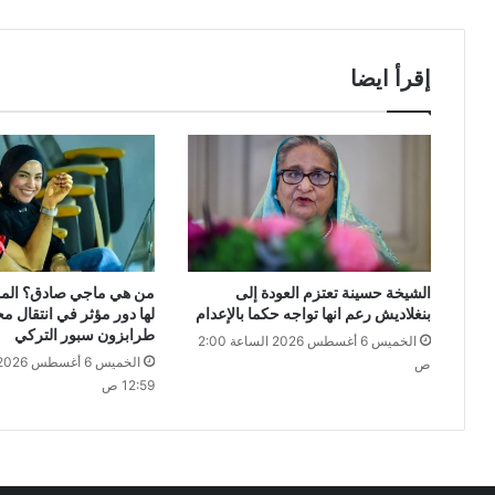
إقرأ ايضا
الشيخة حسينة تعتزم العودة إلى
من هي ماجي صادق؟ المرأ
بنغلاديش رعم انها تواجه حكما بالإعدام
لها دور مؤثر في انتقال م
طرابزون سبور التركي
الخميس 6 أغسطس 2026 الساعة 2:00
ص
12:59 ص