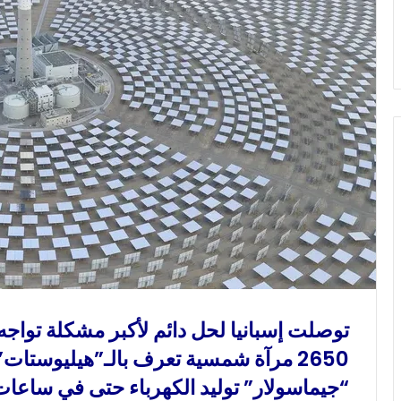
ك
ت
ر
و
ن
ي
ا
توصلت إسبانيا لحل دائم لأكبر مشكلة تواجه
2650 مرآة شمسية تعرف بالـ”هيليوستا
“جيماسولار” توليد الكهرباء حتى في ساعات ال