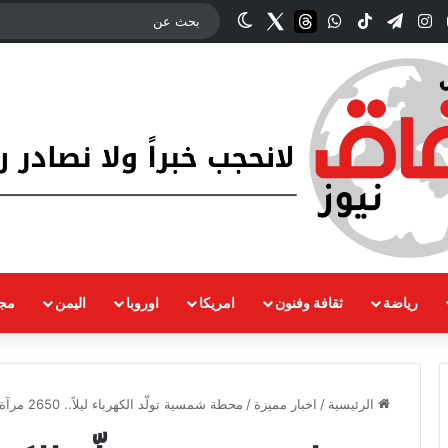
وك
‫YouTube
انستقرام
تيلقرام
‫TikTok
واتساب
threads
Twitter
الوضع المظلم
رياضة
ثقافة وفنون
امريكا
اوروبا
اليمن
مجت
الرئيسية
/
اخبار مميزة
/
محطة شمسية تولّد الكهرباء ليلاً.. 2650 مرآة تحدث ثورة في الطاقة النظيفة