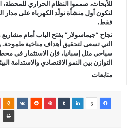
لتكون أول منشأة تولّد الكهرباء على مدار 
فقط.
نجاح “جيماسولار” يفتح الباب أمام مشاريع
التي تسعى لتحقيق أهداف مناخية طموحة. وم
سياحي مثل إسبانيا، فإن الاستثمار في محطا
التوازن بين النمو الاقتصادي والاستدامة البيئي
متابعات
فيسبوك
لينكدإن
‏Tumblr
بينتيريست
‏Reddit
‏VKontakte
Odnoklassniki
‫X
طباعة