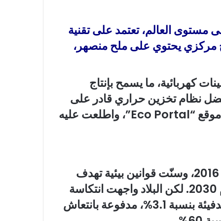
لى مستوى العالم، تعتمد على تقنية
 مركزي يحتوي على ملح منصهر،
نات كهربائية، ما يسمح بإنتاج
ل نظام تخزين حراري قادر على
حفظ الطاقة لمدة 15 ساعة، وفقاً لما ذكره موقع “Eco Portal”، واطلعت عليه
انضمّت إسبانيا إلى اتفاق باريس للمناخ عام 2016، وسنّت قوانين بيئية تهدف
إلى خفض الانبعاثات بنسبة 23% بحلول عام 2030. لكن البلاد واجهت انتكاسة
في 2022، حيث ارتفعت انبعاثات الغازات الدفيئة بنسبة 3.1%، مدفوعة بانتعاش
60%.