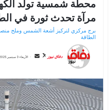
مرآة تحدث ثورة في الطا
برج مركزي لتركيز أشعة الشمس وملح منصهر 
الطاقة
ت
أ
ا
ر
دفاق نيوز
الأربعاء 3 سبتمبر 2025 الساعة 6:14 ص
ب
س
ع
ل
ع
ب
ل
ر
ى
ي
X
د
ا
إ
ل