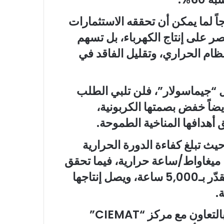
اً لما يمكن أن تحققه الاستثمارات
صر على إنتاج الكهرباء، بل تسهم
نظام الحراري، وتقليل الفاقد في
ل “جيماسولار”، فلن تلبي الطلب
اً خفض بصمتها الكربونية،
أهدافها المناخية الطموحة.
ث تبلغ كفاءة الدورة الحرارية
40%، بينما يبلغ سعة التخزين الحراري 670 ميغاواط/ساعة حرارية، فيما تحقق
المحطة عدد ساعات تشغيل مكافئة سنوياً تقدّر بـ5,000 ساعة، ويصل إنتاجها
المهندسون في شركة “Sener” الإسبانية، بالتعاون مع مركز “CIEMAT”