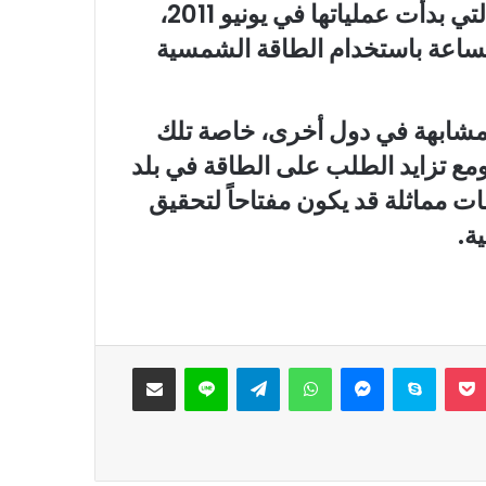
للأبحاث، صمموا النظام الحراري للمحطة، التي بدأت عملياتها في يونيو 2011،
الساعة باستخدام الطاقة الشمسية
 مشابهة في دول أخرى، خاصة تلك
ع تزايد الطلب على الطاقة في بلد
ت مماثلة قد يكون مفتاحاً لتحقيق
ة.
‫Pocket
سكايب
ماسنجر
واتساب
تيلقرام
لاين
مشاركة عبر البريد