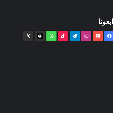
ابعونا
فيسبوك
‫YouTube
انستقرام
تيلقرام
‫TikTok
واتساب
threads
Twitter