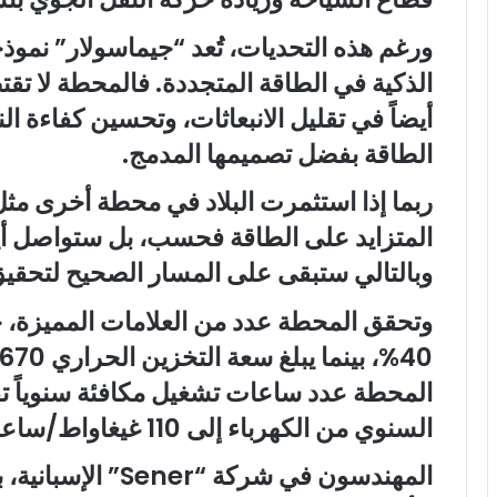
ورغم هذه التحديات، تُعد “جيماسولار” نموذج
الذكية في الطاقة المتجددة. فالمحطة لا تقت
أيضاً في تقليل الانبعاثات، وتحسين كفاءة ال
الطاقة بفضل تصميمها المدمج.
ربما إذا استثمرت البلاد في محطة أخرى مث
المتزايد على الطاقة فحسب، بل ستواصل أيض
وبالتالي ستبقى على المسار الصحيح لتحقيق 
وتحقق المحطة عدد من العلامات المميزة، حي
السنوي من الكهرباء إلى 110 غيغاواط/ساعة.