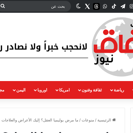
‫YouT
انستقرام
تيلقرام
‫TikTok
واتساب
threads
Twitter
الوضع المظلم
ب
ع
رياضة
ثقافة وفنون
امريكا
اوروبا
اليمن
مجت
الرئيسية
/
منوعات
/
ما مرض بوليميا العقل؟ إليك الأعراض والعلاجات