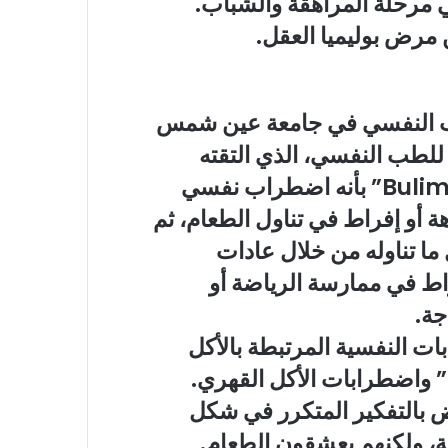
مرحلة المراهقة والشباب.
ن
مرض بوليميا العقل
.
طب النفسي في جامعة عين شمس
ة للطب النفسي
، الذي التقته
«سيدتي»؛ بوليميا العقل “Bulimia Nervosa” بأنه اضطراب نفسي
أو إفراط في تناول الطعام، ثم
ما تناوله من خلال عادات
راط في ممارسة الرياضة أو
جة.
ت النفسية المرتبطة بالأكل
” واضطرابات الأكل القهري.
ض بالتفكير المتكرر في شكل
ة، ولكنهم يعشقون الطعام.