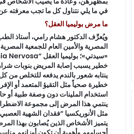
بمظهرهن، وعادة ما يصيب الأشخاص في 
في ما يلي نتناول كل ما تجب معرفته ع
ما مرض بوليميا العقل؟
ويُعرِّف
الدكتور هشام رامي، أستاذ ال
المصرية والأمين العام للجمعية المصري
خطير يسبب إصابة المريض بنوبات شراهة 
ينتابه شعور بالندم يدفعه للتخلص من كل 
خطيرة صحياً مثل التقيؤ المتعمد أو الإف
استخدام الملينات دون وصفة طبية أو حا
ينتمي هذا المرض إلى مجموعة الاضطرابا
مثل الأنوريكسيا “فقدان الشهية العصبي
يتميز الأشخاص الذين يُصابون بهذا المر
أجسامهم وأهمية أن تكون أوزانهم مناسب