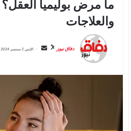
ما مرض بوليميا العقل؟ 
والعلاجات
ت
أ
ا
ر
دفاق نيوز
الإثنين 2 سبتمبر 2024 الساعة 6:10 م
ب
س
ع
ل
ع
ب
ل
ر
ى
ي
X
د
ا
إ
ل
ك
ت
ر