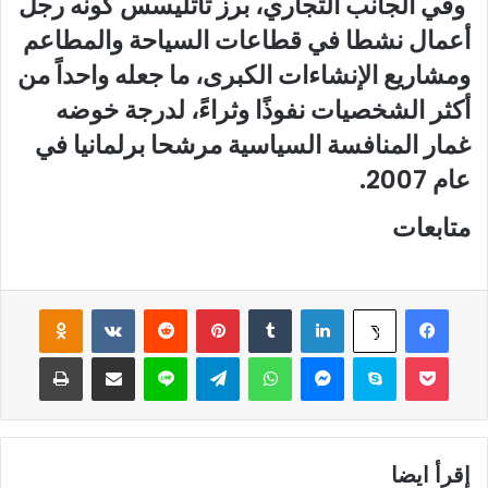
وفي الجانب التجاري، برز تاتليسس كونه رجل
أعمال نشطا في قطاعات السياحة والمطاعم
ومشاريع الإنشاءات الكبرى، ما جعله واحداً من
أكثر الشخصيات نفوذًا وثراءً، لدرجة خوضه
غمار المنافسة السياسية مرشحا برلمانيا في
عام 2007.
متابعات
فيسبوك
لينكدإن
‏Tumblr
بينتيريست
‏Reddit
‏VKontakte
Odnoklassniki
‫X
‫Pocket
سكايب
ماسنجر
واتساب
تيلقرام
لاين
مشاركة عبر البريد
طباعة
إقرأ ايضا