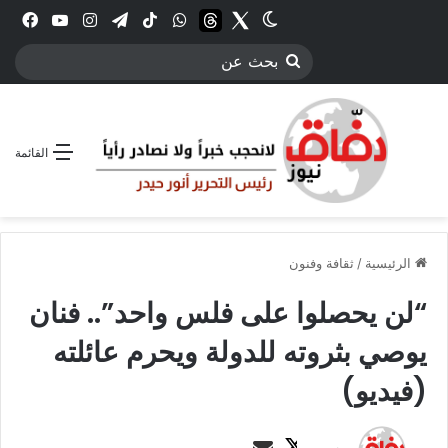
Twitter
الوضع المظلم
threads
واتساب
‫TikTok
تيلقرام
انستقرام
YouTube
فيس
بحث
عن
القائمة
الرئيسية
/
ثقافة وفنون
“لن يحصلوا على فلس واحد”.. فنان
يوصي بثروته للدولة ويحرم عائلته
(فيديو)
ت
أ