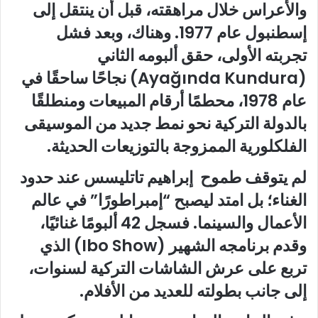
والأعراس خلال مراهقته، قبل أن ينتقل إلى
إسطنبول عام 1977. وهناك، وبعد فشل
تجربته الأولى، حقق ألبومه الثاني
(Ayağında Kundura) نجاحًا ساحقًا في
عام 1978، محطمًا أرقام المبيعات ومنطلقًا
بالدولة التركية نحو نمط جديد من الموسيقى
الفلكلورية الممزوجة بالتوزيعات الحديثة.
لم يتوقف طموح إبراهيم تاتليسس عند حدود
الغناء؛ بل امتد ليصبح “إمبراطورًا” في عالم
الأعمال والسينما. فسجل 42 ألبومًا غنائيًا،
وقدم برنامجه الشهير (Ibo Show) الذي
تربع على عرش الشاشات التركية لسنوات،
إلى جانب بطولته للعديد من الأفلام.