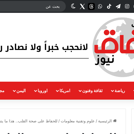
وك
‫YouTube
انستقرام
تيلقرام
‫TikTok
واتساب
threads
Twitter
الوضع المظلم
رياضة
ثقافة وفنون
امريكا
اوروبا
اليمن
مجت
الرئيسية
/
علوم وتقنية معلومات
/
للحفاظ على صحة القلب.. هذا ما يت