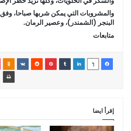
والسكر في الحلويات، وكلها تزيد خطر الإصاب
والمشروبات التي يمكن شربها صباحا، وفق
البنجر (الشمندر)، وعصير الرمان.
متابعات
فيسبوك
لينكدإن
‏Tumblr
بينتيريست
‏Reddit
‏VKontakte
Odnoklassniki
‫X
طباعة
إقرأ ايضا