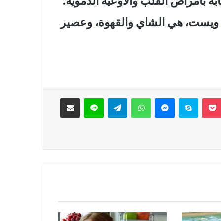
ة بأمراض القلب والأوعية الدموية.
 ويست، هي الشاي والقهوة، وعصير
‫Pocket
سكايب
ماسنجر
واتساب
تيلقرام
لاين
مشاركة عبر البريد