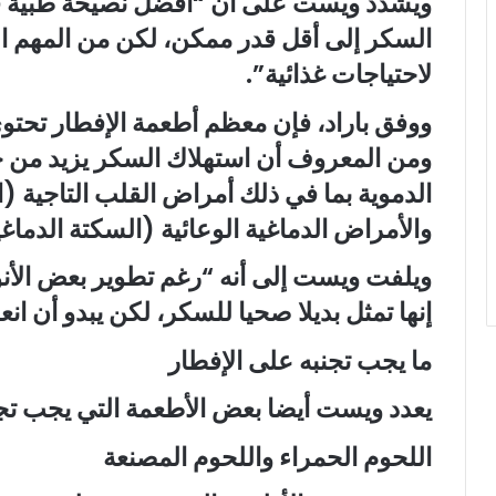
ويشدد ويست على أن “أفضل نصيحة طبية في
السكر إلى أقل قدر ممكن، لكن من المهم ا
لاحتياجات غذائية”.
ووفق باراد، فإن معظم أطعمة الإفطار تحت
ومن المعروف أن استهلاك السكر يزيد من خ
الدموية بما في ذلك أمراض القلب التاجية (ال
والأمراض الدماغية الوعائية (السكتة الدماغي
ويلفت ويست إلى أنه “رغم تطوير بعض الأنو
إنها تمثل بديلا صحيا للسكر، لكن يبدو أن ان
ما يجب تجنبه على الإفطار
يعدد ويست أيضا بعض الأطعمة التي يجب تجنب
اللحوم الحمراء واللحوم المصنعة