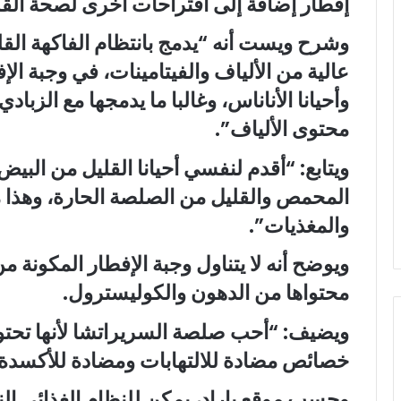
إفطار إضافة إلى اقتراحات أخرى لصحة الق
وشرح ويست أنه “يدمج بانتظام الفاكهة القل
عالية من الألياف والفيتامينات، في وجبة الإ
وأحيانا الأناناس، وغالبا ما يدمجها مع الزباد
محتوى الألياف”.
ويتابع: “أقدم لنفسي أحيانا القليل من البي
المحمص والقليل من الصلصة الحارة، وهذا مز
والمغذيات”.
ويوضح أنه لا يتناول وجبة الإفطار المكونة 
محتواها من الدهون والكوليسترول.
ويضيف: “أحب صلصة السريراتشا لأنها تحتوي
خصائص مضادة للالتهابات ومضادة للأكسدة”
وحسب موقع باراد، يمكن للنظام الغذائي ال