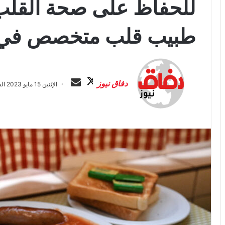
للحفاظ على صحة القلب.. 
طبيب قلب متخصص في و
ت
أ
ا
ر
دفاق نيوز
الإثنين 15 مايو 2023 الساعة 11:20 م
ب
س
ع
ل
ع
ب
ل
ر
ى
ي
X
د
ا
إ
ل
ك
ت
ر