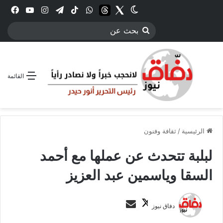
Twitter
الوضع المظلم
threads
واتساب
‫TikTok
تيلقرام
انستقرام
YouTube
فيس
بحث
عن
القائمة
الرئيسية
/
ثقافة وفنون
لبلبة تتحدث عن عملها مع أحمد
السقا وياسمين عبد العزيز
ت
أ
دفاق نيوز
ا
ر