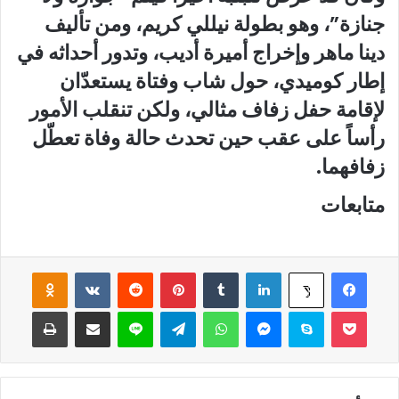
جنازة”، وهو بطولة نيللي كريم، ومن تأليف
دينا ماهر وإخراج أميرة أديب، وتدور أحداثه في
إطار كوميدي، حول شاب وفتاة يستعدّان
لإقامة حفل زفاف مثالي، ولكن تنقلب الأمور
رأساً على عقب حين تحدث حالة وفاة تعطّل
زفافهما.
متابعات
فيسبوك
لينكدإن
‏Tumblr
بينتيريست
‏Reddit
‏VKontakte
Odnoklassniki
‫X
‫Pocket
سكايب
ماسنجر
واتساب
تيلقرام
لاين
مشاركة عبر البريد
طباعة