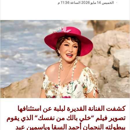
ب
س
الخميس 14 مايو 2026 الساعة 11:36 م
ع
ل
ع
ب
ل
ر
ى
ي
X
د
ا
إ
ل
ك
ت
ر
و
ن
ي
ا
كشفت الفنانة القديرة لبلبة عن استئنافها
تصوير فيلم “خلي بالك من نفسك” الذي يقوم
ببطولته النجمان أحمد السقا وياسمين عبد