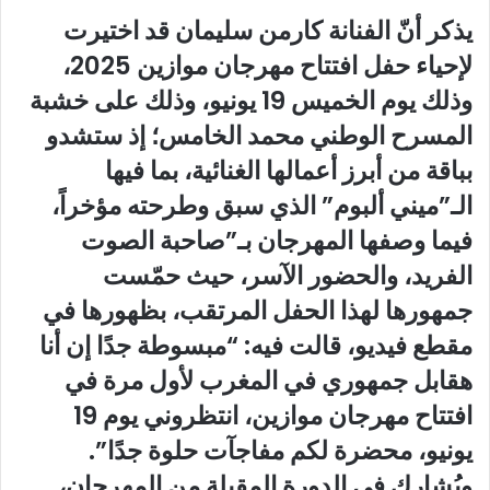
يذكر أنّ الفنانة كارمن سليمان قد اختيرت
لإحياء حفل افتتاح مهرجان موازين 2025،
وذلك يوم الخميس 19 يونيو، وذلك على خشبة
المسرح الوطني محمد الخامس؛ إذ ستشدو
بباقة من أبرز أعمالها الغنائية، بما فيها
الـ”ميني ألبوم” الذي سبق وطرحته مؤخراً،
فيما وصفها المهرجان بـ”صاحبة الصوت
الفريد، والحضور الآسر، حيث حمّست
جمهورها لهذا الحفل المرتقب، بظهورها في
مقطع فيديو، قالت فيه: “مبسوطة جدًا إن أنا
هقابل جمهوري في المغرب لأول مرة في
افتتاح مهرجان موازين، انتظروني يوم 19
يونيو، محضرة لكم مفاجآت حلوة جدًا”.
ويُشارك في الدورة المقبلة من المهرجان،