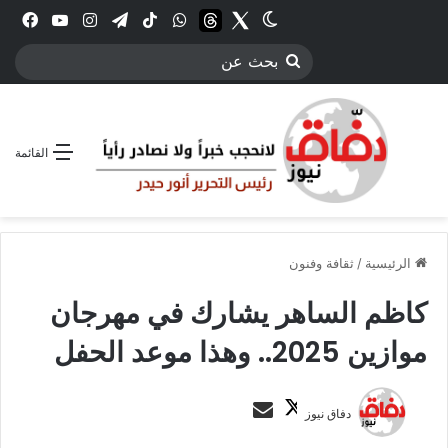
Twitter
الوضع المظلم
threads
واتساب
‫TikTok
تيلقرام
انستقرام
YouTube
فيس
بحث
عن
القائمة
الرئيسية
/
ثقافة وفنون
كاظم الساهر يشارك في مهرجان
موازين 2025.. وهذا موعد الحفل
ت
أ
دفاق نيوز
ا
ر