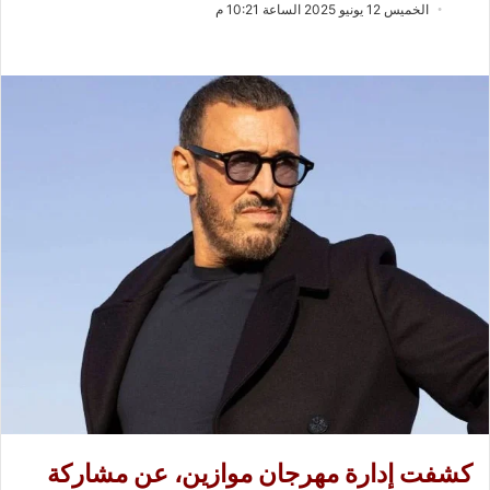
ب
س
الخميس 12 يونيو 2025 الساعة 10:21 م
ع
ل
ع
ب
ل
ر
ى
ي
X
د
ا
إ
ل
ك
ت
ر
و
ن
ي
ا
كشفت إدارة
مهرجان موازين
، عن مشاركة