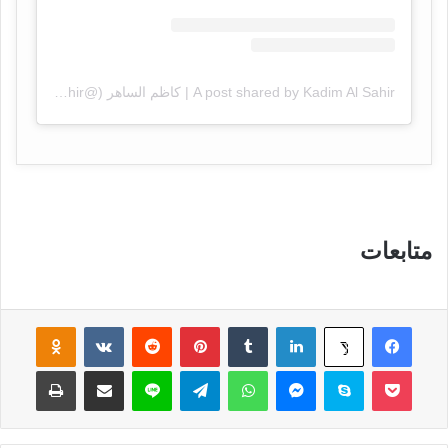
A post shared by Kadim Al Sahir | كاظم الساهر (@kadimalsahir)
متابعات
فيسبوك
لينكدإن
‏Tumblr
بينتيريست
‏Reddit
‏VKontakte
Odnoklassniki
‫X
‫Pocket
سكايب
ماسنجر
واتساب
تيلقرام
لاين
مشاركة عبر البريد
طباعة