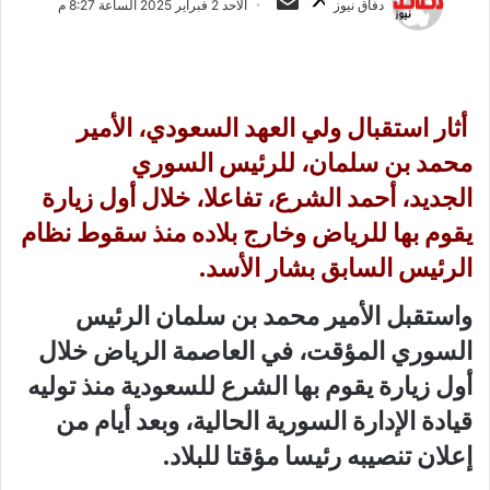
دفاق نيوز
الأحد 2 فبراير 2025 الساعة 8:27 م
ا
ر
ب
س
ع
ل
ع
ب
أثار استقبال ولي العهد السعودي، الأمير
ل
ر
ى
ي
محمد بن سلمان،
للرئيس السوري
X
د
الجديد،
أحمد الشرع، تفاعلا، خلال أول زيارة
ا
يقوم بها للرياض وخارج بلاده منذ سقوط نظام
إ
ل
الرئيس السابق بشار الأسد.
ك
ت
واستقبل الأمير محمد بن سلمان الرئيس
ر
السوري المؤقت، في العاصمة الرياض خلال
و
أول زيارة يقوم بها الشرع للسعودية منذ توليه
ن
ي
قيادة الإدارة السورية الحالية، وبعد أيام من
ا
إعلان تنصيبه رئيسا مؤقتا للبلاد.