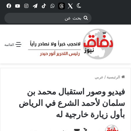
Twitter
الوضع المظلم
threads
واتساب
‫TikTok
تيلقرام
انستقرام
YouTube
فيس
بحث
عن
القائمة
الرئيسية
/
عربي
فيديو وصور استقبال محمد بن
سلمان لأحمد الشرع في الرياض
بأول زيارة خارجية له
ت
أ