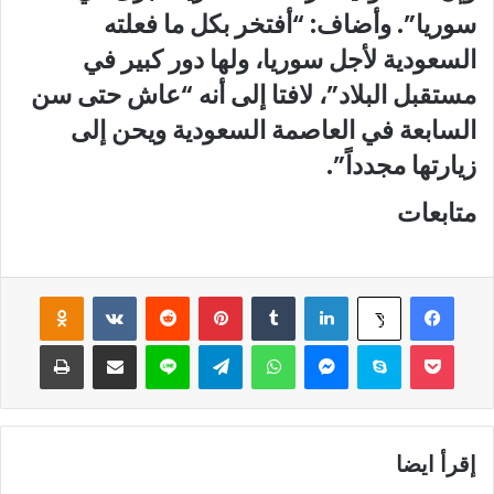
سوريا”. وأضاف: “أفتخر بكل ما فعلته
السعودية لأجل سوريا، ولها دور كبير في
مستقبل البلاد”، لافتا إلى أنه “عاش حتى سن
السابعة في العاصمة السعودية ويحن إلى
زيارتها مجدداً”.
متابعات
فيسبوك
لينكدإن
‏Tumblr
بينتيريست
‏Reddit
‏VKontakte
Odnoklassniki
‫X
‫Pocket
سكايب
ماسنجر
واتساب
تيلقرام
لاين
مشاركة عبر البريد
طباعة
إقرأ ايضا