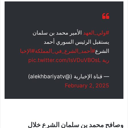
#ولي_العهد
الأمير محمد بن سلمان
يستقبل الرئيس السوري أحمد
الشرع
#أحمد_الشرع_في_المملكة
#الإخبا
رية
pic.twitter.com/IsVDuVBOsL
— قناة الإخبارية (@alekhbariyatv)
February 2, 2025
وصافح محمد بن سلمان الشرع خلال