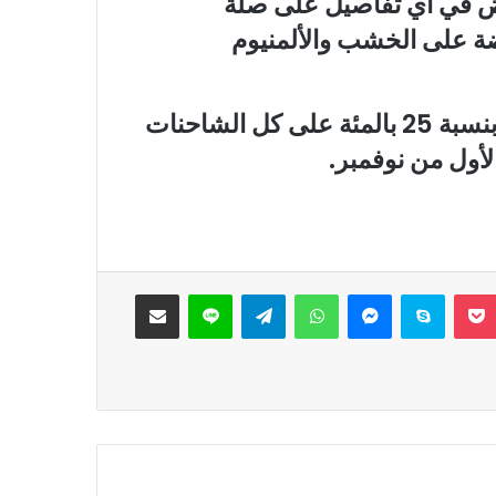
ض في أي تفاصيل على صلة
ة على الخشب والألمنيوم
والإثنين، أعلن ترامب فرض رسوم جمركية بنسبة 25 بالمئة على كل الشاحنات
لأول من نوفمبر.
‫Pocket
سكايب
ماسنجر
واتساب
تيلقرام
لاين
مشاركة عبر البريد