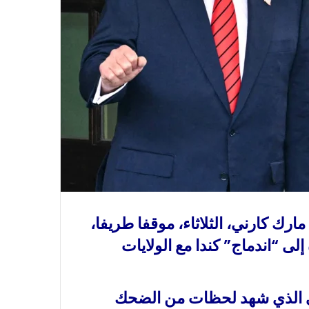
ارك كارني، الثلاثاء، موقفا طريفا،
لى “اندماج” كندا مع الولايات
ني الذي شهد لحظات من الضحك