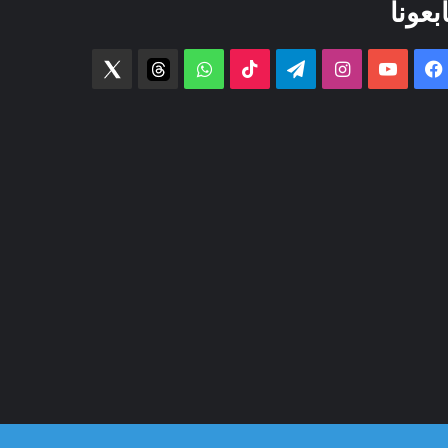
ابعونا
فيسبوك
‫YouTube
انستقرام
تيلقرام
‫TikTok
واتساب
threads
Twitter