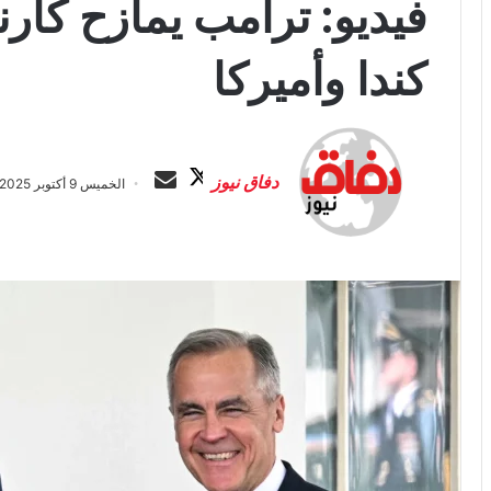
فيديو: ترامب يمازح كار
كندا وأميركا
ت
أ
ا
ر
دفاق نيوز
الخميس 9 أكتوبر 2025 الساعة 4:43 ص
ب
س
ع
ل
ع
ب
ل
ر
ى
ي
X
د
ا
إ
ل
ك
ت
ر