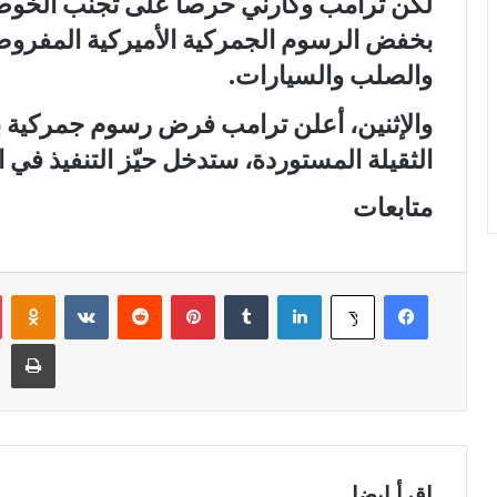
لكن ترامب وكارني حرصا على تجنّب الخو
بخفض الرسوم الجمركية الأميركية المفروض
والصلب والسيارات.
الثقيلة المستوردة، ستدخل حيّز التنفيذ في ا
متابعات
فيسبوك
لينكدإن
‏Tumblr
بينتيريست
‏Reddit
‏VKontakte
Odnoklassniki
‫X
طباعة
إقرأ ايضا