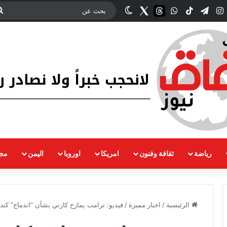
ك
‫YouTub
انستقرام
تيلقرام
‫TikTok
واتساب
threads
Twitter
الوضع المظلم
رياضة
ثقافة وفنون
امريكا
اوروبا
اليمن
مجت
الرئيسية
/
اخبار مميزة
/
فيديو: ترامب يمازح كارني بشأن “اندماج” كندا