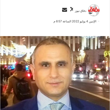
ت
أ
دفاق نيوز
ا
ر
ب
س
الإثنين 4 يوليو 2022 الساعة 6:57 م
ع
ل
ع
ب
ل
ر
ى
ي
X
د
ا
إ
ل
ك
ت
ر
و
ن
ي
ا