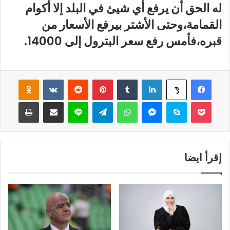
له الحق أن يرفع أي شيئ في البلد إلا أكوام
القمامة،وحتى الأشتر بيرفع الأسعار من
قبره،فأمس رفع سعر البترول إلى 14000.
فيسبوك
لينكدإن
‏Tumblr
بينتيريست
‏Reddit
‏VKontakte
Odnoklassniki
‫X
‫Pocket
سكايب
ماسنجر
واتساب
تيلقرام
لاين
مشاركة عبر البريد
طباعة
إقرأ ايضا