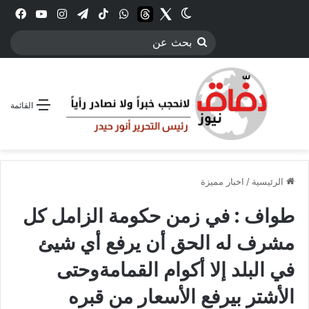
Twitter
الوضع المظلم
threads
واتساب
‫TikTok
تيلقرام
انستقرام
YouTube
فيس
بحث
عن
القائمة
الرئيسية
/
اخبار مميزة
طواف : في زمن حكومة الزامل كل
مشرف له الحق أن يرفع أي شيئ
في البلد إلا أكوام القمامةوحتى
الأشتر بيرفع الأسعار من قبره