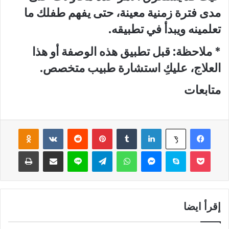
مدى فترة زمنية معينة، حتى يفهم طفلك ما
تعلمينه ويبدأ في تطبيقه.
* ملاحظة: قبل تطبيق هذه الوصفة أو هذا
العلاج، عليكِ استشارة طبيب متخصص.
متابعات
فيسبوك
لينكدإن
‏Tumblr
بينتيريست
‏Reddit
‏VKontakte
Odnoklassniki
‫X
‫Pocket
سكايب
ماسنجر
واتساب
تيلقرام
لاين
مشاركة عبر البريد
طباعة
إقرأ ايضا