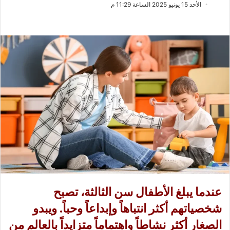
ب
س
الأحد 15 يونيو 2025 الساعة 11:29 م
ع
ل
ع
ب
ل
ر
ى
ي
X
د
ا
إ
ل
ك
ت
ر
و
ن
ي
ا
عندما يبلغ
الأطفال سن الثالثة
، تصبح
شخصياتهم أكثر انتباهاً وإبداعاً وحباً. ويبدو
الصغار أكثر نشاطاً واهتماماً متزايداً بالعالم من