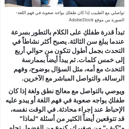
تواصلي مع الطبيب إذا كان طفلكِ يواجه صعوبة في فهم اللغة-
الصورة من موقع AdobeStock
تبدأ قدرة طفلكِ على الكلام بالتطور بسرعة
عندما يبلغ سن الثالثة. يصبح أكثر نشاطاً في
التحدث بجمل أطول تتكون من حوالي أربع
إلى خمس كلمات. ثم يبدأ أيضاً بممارسة
التحدث مع أمه، مثل السؤال بوضوح، وفهم
الرسالة، والتواصل المباشر مع الآخرين.
ويوصي بالتواصل مع معالج نطق ولغة إذا كان
طفلكِ يواجه صعوبة في فهم اللغة أو يبدو عليه
الإحباط عند إجراء محادثة. في الوقت نفسه،
قد تتوقعين أيضاً الكثير من أسئلة “لماذا”
و”كيف” من صغيرك، كنوع من الفضول تجاه