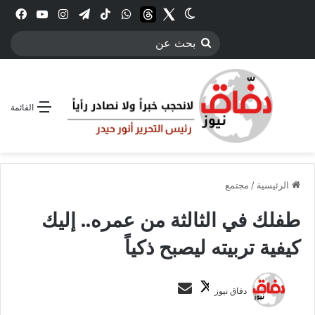
Twitter
الوضع المظلم
threads
واتساب
‫TikTok
تيلقرام
انستقرام
YouTube
فيس
بحث
عن
القائمة
الرئيسية
/
مجتمع
طفلك في الثالثة من عمره.. إليك
كيفية تربيته ليصبح ذكياً
ت
أ
دفاق نيوز
ا
ر