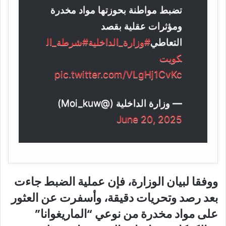
تضبط مواطنة بحوزتها مواد مخدرة
ومؤثرات عقلية بقصد
التعاطي
#وزارة_الداخلية
#شرطة_ال
كويت
pic.twitter.com/VLgHj1CvKc
— وزارة الداخلية (@Moi_kuw)
June 20, 2025
ووفقا لبيان الوزارة، فإن عملية الضبط جاءت
بعد رصد وتحريات دقيقة، وأسفرت عن العثور
على مواد مخدرة من نوعي “الماريغوانا”