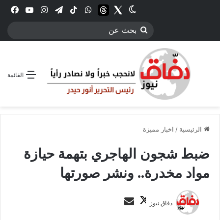
Twitter
الوضع المظلم
threads
واتساب
‫TikTok
تيلقرام
انستقرام
YouTube
فيس
بحث
عن
القائمة
الرئيسية
/
اخبار مميزة
ضبط شجون الهاجري بتهمة حيازة
مواد مخدرة.. ونشر صورتها
ت
أ
دفاق نيوز
ا
ر