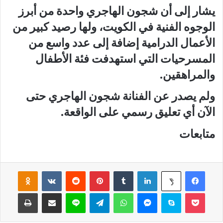
يشار إلى أن شجون الهاجري واحدة من أبرز
الوجوه الفنية في الكويت، ولها رصيد كبير من
الأعمال الدرامية إضافة إلى عدد واسع من
المسرحيات التي استهدفت فئة الأطفال
والمراهقين.
ولم يصدر عن الفنانة شجون الهاجري حتى
الآن أي تعليق رسمي على الواقعة.
متابعات
فيسبوك
لينكدإن
‏Tumblr
بينتيريست
‏Reddit
‏VKontakte
Odnoklassniki
‫X
‫Pocket
سكايب
ماسنجر
واتساب
تيلقرام
لاين
مشاركة عبر البريد
طباعة