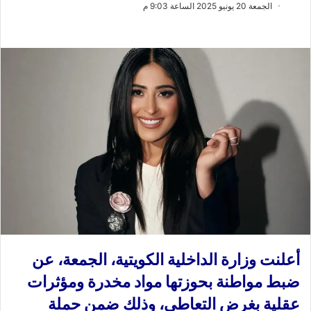
ب
س
الجمعة 20 يونيو 2025 الساعة 9:03 م
ع
ل
ع
ب
ل
ر
ى
ي
X
د
ا
إ
ل
ك
ت
ر
و
ن
ي
ا
أعلنت وزارة الداخلية الكويتية، الجمعة، عن
ضبط مواطنة بحوزتها مواد مخدرة ومؤثرات
عقلية بغرض التعاطي، وذلك ضمن حملة