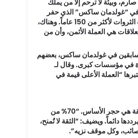
صارم، وبيئة لا ترحم إلا من يملك
مل في “غولدمان ساكس” الذي حفر
اسمه في الصناعة المصرفية العالمية وإدارة الثروات لأكثر من 150 عاماً. وهناك،
لاقات هي العملة الأثمن، وأن من
السابقين في غولدمان ساكس، بعضهم
ة في مؤسسات كبرى. وقال لـ
عتبرها “العملة الأعلى قيمة في
في عالم إدارة الثروات، يرى العمران أن الثقة هي حجر الأساس. “70% من
دها دائماً. ويضيف: “الثقة لا تُمنح،
 صائب، وكل موقف نزيه”.