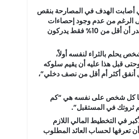
مران كثيراً على رؤية 2030، والتي أصابت الهدف في المصارحة بنقص
على الرغم من عدم وجود إحصاءات
رسمية أو دراسات تقيس هذا الأمر، إلا أنه يقدر أن أقل من 10% فقط يدركون
ا كل شخص يحلم بالثراء لنفسه أولاً،
حتى قبل هذا عليه أن يقيم سلوكه
أنفق أكثر أم أقل من نصف دخلي”،
رحها كل شخص على نفسه هي “كم
 ثروتك في المستقبل”.
أكبر في التخطيط المالي اللازم
ن تعرفها لحساب العائد المطلوب