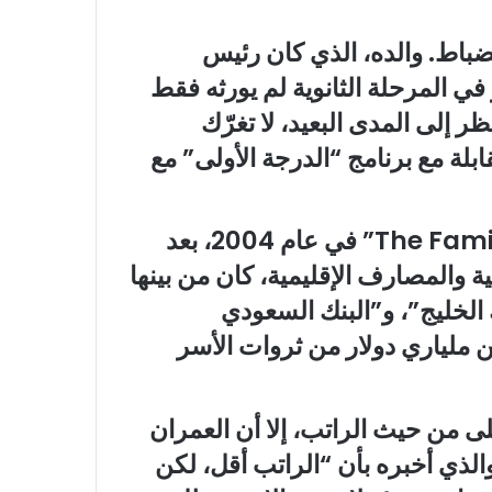
ضباط. والده، الذي كان رئيس
ي المرحلة الثانوية لم يورثه فقط
ر إلى المدى البعيد، لا تغرّك
ة مع برنامج “الدرجة الأولى” مع
أسس العمران مكتب العائلة أو “The Family Office” في عام 2004، بعد
 والمصارف الإقليمية، كان من بينها
لخليج”، و”البنك السعودي
من ملياري دولار من ثروات الأسر
من حيث الراتب، إلا أن العمران
الذي أخبره بأن “الراتب أقل، لكن