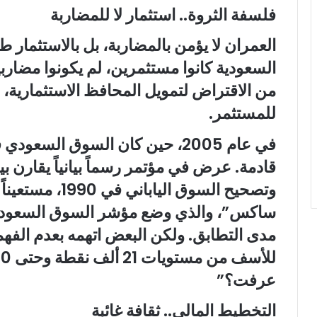
فلسفة الثروة.. استثمار لا للمضاربة
العمران لا يؤمن بالمضاربة، بل بالاستثمار ط
السعودية كانوا مستثمرين، لم يكونوا مضار
من الاقتراض لتمويل المحافظ الاستثمارية، 
للمستثمر.
في عام 2005، حين كان السوق السع
وتصحيح السوق الي
ساكس”، والذي وضع مؤشر السوق السعودي
مدى التطابق. ولكن البعض اتهمه بعدم الفهم،
عرفت؟”
التخطيط المالي.. ثقافة غائبة