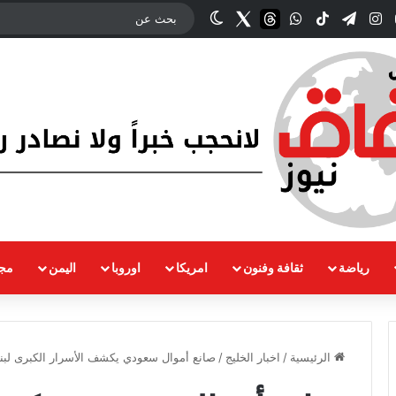
وك
‫YouTube
انستقرام
تيلقرام
‫TikTok
واتساب
threads
Twitter
الوضع المظلم
رياضة
ثقافة وفنون
امريكا
اوروبا
اليمن
مجت
الرئيسية
/
اخبار الخليج
/
صانع أموال سعودي يكشف الأسرار الكبرى لبنا