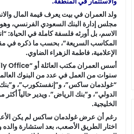
والاستثمار في المنطقة.
ولد العمران في بيت يعرف قيمة المال والان
مجلس إدارة البنك السعودي الفرنسي، وهو ف
الاسم، بل أورثه فلسفة كاملة في الحياة: “انظ
المكاسب السريعة”، بحسب ما ذكره في مقابل
الإعلامية، فاطمة الزهراء الضاوي.
سنوات من العمل في عدد من البنوك العالمية
“غولدمان ساكس”، و”إنفستكورب”، و”بنك ا
الدولي”، و”بنك الرياض”. ويدير حالياً أكثر 
الخليجية.
رغم أن عرض غولدمان ساكس لم يكن الأعلى 
اختار الطريق الأصعب، بعد استشارة والده و