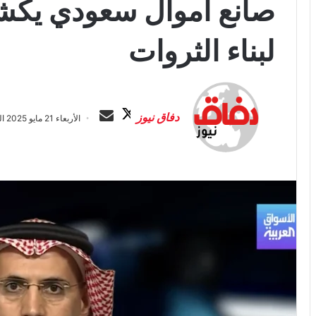
صانع أموال سعودي يكشف
لبناء الثروات
ت
أ
ا
ر
دفاق نيوز
الأربعاء 21 مايو 2025 الساعة 5:29 ص
ب
س
ع
ل
ع
ب
ل
ر
ى
ي
X
د
ا
إ
ل
ك
ت
ر