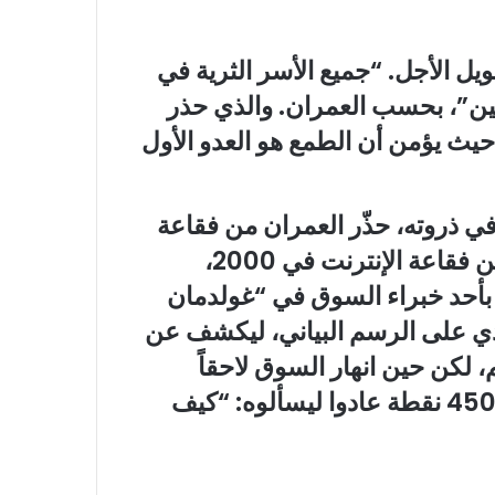
ويل الأجل. “جميع الأسر الثرية في
بين”، بحسب العمران. والذي حذر
حيث يؤمن أن الطمع هو العدو الأول
ودي في ذروته، حذّر العمران من فقاعة
قادمة. عرض في مؤتمر رسماً بيانياً يقارن بين فقاعة الإنترنت في 2000،
اباني في 1990، مستعيناً بأحد خبراء السوق في “غولدمان
 على الرسم البياني، ليكشف عن
 لكن حين انهار السوق لاحقاً
للأسف من مستويات 21 ألف نقطة وحتى 4500 نقطة عادوا ليسألوه: “كيف