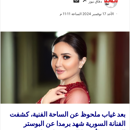
دفاق نيوز
ا
ر
ب
س
الأحد 17 نوفمبر 2024 الساعة 11:11 م
ع
ل
ع
ب
ل
ر
ى
ي
X
د
ا
إ
ل
ك
ت
ر
و
ن
ي
بعد غياب ملحوظ عن الساحة الفنية، كشفت
ا
الفنانة السورية شهد برمدا عن البوستر