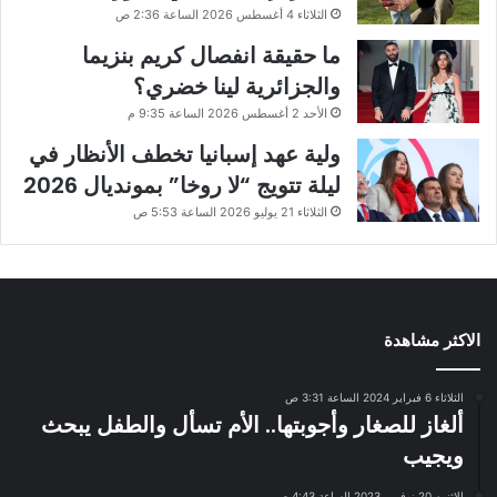
الثلاثاء 4 أغسطس 2026 الساعة 2:36 ص
ما حقيقة انفصال كريم بنزيما
والجزائرية لينا خضري؟
الأحد 2 أغسطس 2026 الساعة 9:35 م
ولية عهد إسبانيا تخطف الأنظار في
ليلة تتويج “لا روخا” بمونديال 2026
الثلاثاء 21 يوليو 2026 الساعة 5:53 ص
الاكثر مشاهدة
الثلاثاء 6 فبراير 2024 الساعة 3:31 ص
ألغاز للصغار وأجوبتها.. الأم تسأل والطفل يبحث
ويجيب
الإثنين 20 نوفمبر 2023 الساعة 4:43 ص