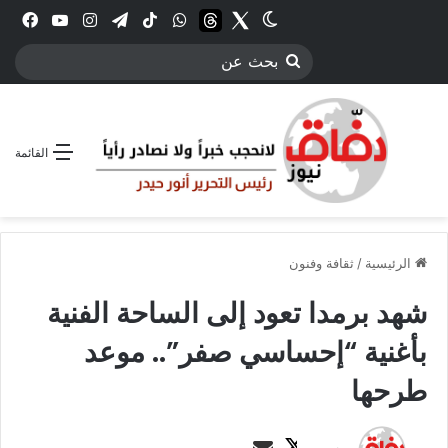
Twitter
الوضع المظلم
threads
واتساب
‫TikTok
تيلقرام
انستقرام
YouTube
فيس
بحث
عن
القائمة
الرئيسية
/
ثقافة وفنون
شهد برمدا تعود إلى الساحة الفنية
بأغنية “إحساسي صفر”.. موعد
طرحها
ت
أ