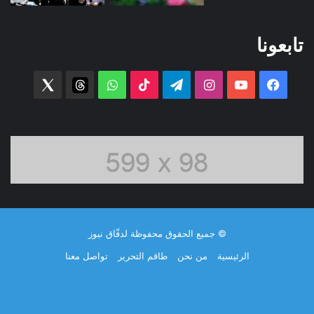
تابعونا
فيسبوك
‫YouTube
انستقرام
تيلقرام
‫TikTok
واتساب
threads
witter
© جميع الحقوق محفوظة لدفّاق نيوز
الرئيسية
من نحن
طاقم التحرير
تواصل معنا