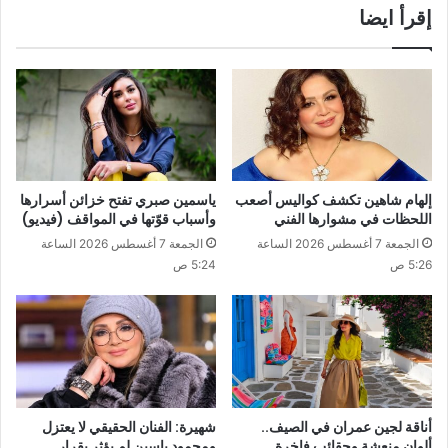
إقرأ ايضا
إلهام شاهين تكشف كواليس أصعب
ياسمين صبري تفتح خزائن أسرارها
اللحظات في مشوارها الفني
وأسباب قوّتها في المواقف (فيديو)
الجمعة 7 أغسطس 2026 الساعة
الجمعة 7 أغسطس 2026 الساعة
5:26 ص
5:24 ص
أناقة لجين عمران في الصيف..
شهيرة: الفنان الحقيقي لا يعتزل
ألوان منعشة وحقائب فاخرة
ومحمود ياسين لم يؤثر بقرار