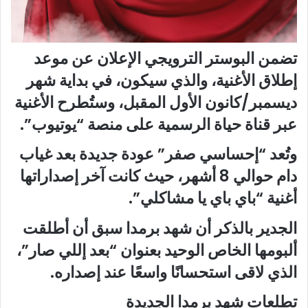
تضمن البوستر الترويجي الإعلان عن موعد
إطلاق الأغنية، والذي سيكون، في بداية شهر
ديسمبر/كانون الأول المقبل، وستُطرح الأغنية
عبر قناة حياة الرسمية على منصة “يوتيوب”.
وتُعد “إحساسي صفر” عودة جديدة بعد غياب
دام حوالي 8 أشهر، حيث كانت آخر إصداراتها
أغنية “باي باي يا مشاكلي”.
الجدير بالذكر أن شهد برمدا سبق أن أطلقت
ألبومها الخاص الوحيد بعنوان “بعد إللي صار”،
الذي لاقى استحسانًا واسعًا عند إصداره.
تطلعات شهد برمدا الجديدة