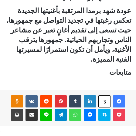
عودة شهد برمدا المرتقبة بأغنيتها الجديدة
تعكس رغبتها في تجديد التواصل مع جمهورها،
حيث تسعى إلى تقديم أغانٍ تعبر عن مشاعر
الناس وتجاربهم الحياتية. جمهورها يترقب
الأغنية، ويأمل أن تكون استمرارًا لمسيرتها
الفنية المميزة.
متابعات
فيسبوك
لينكدإن
‏Tumblr
بينتيريست
‏Reddit
‏VKontakte
Odnoklassniki
‫X
‫Pocket
سكايب
ماسنجر
واتساب
تيلقرام
لاين
مشاركة عبر البريد
طباعة