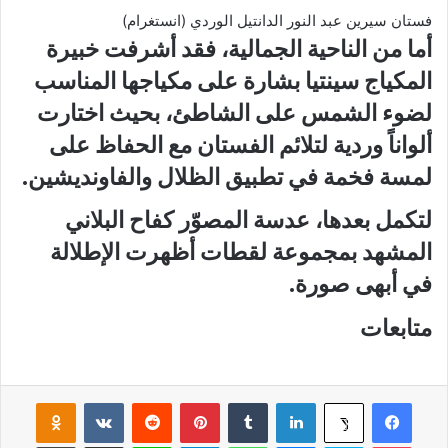
فستان سيرين عبد النور الدانتيل الوردي (انستغرام)
أما من الناحية الجمالية، فقد أشرفت خبيرة
المكياج سينتيا بشارة على مكياجها المناسب
لضوء الشمس على الشاطئ، بحيث اختارت
ألواناً وردية لتلائم الفستان مع الحفاظ على
لمسة فخمة في تطبيق الظلال والفاونديشين.
لتكمل بعدها، عدسة المصوّر كفاح البلاني
المشهد بمجموعة لقطات أظهرت الإطلالة
في أبهى صورة.
متابعات
فيسبوك
لينكدإن
‏Tumblr
بينتيريست
‏Reddit
‏VKontakte
Odnoklassniki
‫X
‫Pocket
سكايب
ماسنجر
واتساب
تيلقرام
لاين
مشاركة عبر البريد
طباعة