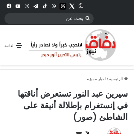
Twitter
الوضع المظلم
threads
واتساب
‫TikTok
تيلقرام
انستقرام
YouTube
فيس
بحث
عن
القائمة
الرئيسية
/
اخبار مميزة
سيرين عبد النور تستعرض أناقتها
في إنستغرام بإطلالة أنيقة على
الشاطئ (صور)
ت
أ