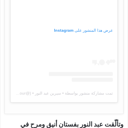
عرض هذا المنشور على Instagram
تمت مشاركة منشور بواسطة ‏‎• سيرين عبد النور •‎‏ (@‏‎cyrineanour‎‏)
وتألّقت عبد النور بفستان أنيق ومرح في