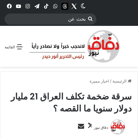
Twitter
الوضع المظلم
threads
واتساب
‫TikTok
تيلقرام
انستقرام
YouTube
فيس
بحث
عن
القائمة
الرئيسية
/
اخبار مميزة
سرقة ضخمة تكلف العراق 21 مليار
دولار سنويا ما القصه ؟
ت
أ
دفاق نيوز
ا
ر