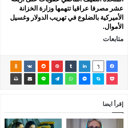
عشر مصرفا عراقيا تتهمها وزارة الخزانة
الأميركية بالضلوع في تهريب الدولار وغسيل
الأموال.
متابعات
فيسبوك
لينكدإن
‏Tumblr
بينتيريست
‏Reddit
‏VKontakte
Odnoklassniki
‫X
‫Pocket
سكايب
ماسنجر
واتساب
تيلقرام
لاين
مشاركة عبر البريد
طباعة
إقرأ ايضا