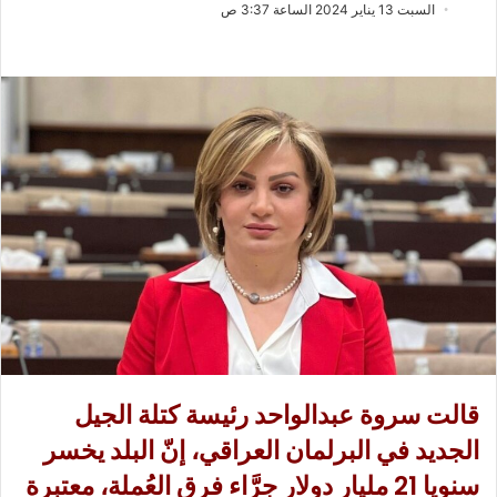
ب
س
السبت 13 يناير 2024 الساعة 3:37 ص
ع
ل
ع
ب
ل
ر
ى
ي
X
د
ا
إ
ل
ك
ت
ر
و
ن
ي
ا
قالت سروة عبدالواحد رئيسة كتلة الجيل
الجديد في البرلمان العراقي، إنّ البلد يخسر
سنويا 21 مليار دولار جرَّاء فرق العُملة، معتبرة