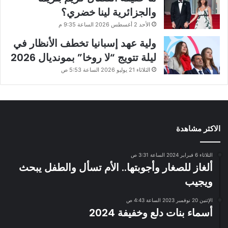
والجزائرية لينا خضري؟
الأحد 2 أغسطس 2026 الساعة 9:35 م
ولية عهد إسبانيا تخطف الأنظار في
ليلة تتويج “لا روخا” بمونديال 2026
الثلاثاء 21 يوليو 2026 الساعة 5:53 ص
الاكثر مشاهدة
الثلاثاء 6 فبراير 2024 الساعة 3:31 ص
ألغاز للصغار وأجوبتها.. الأم تسأل والطفل يبحث
ويجيب
الإثنين 20 نوفمبر 2023 الساعة 4:43 ص
أسماء بنات دلع وخفيفة 2024