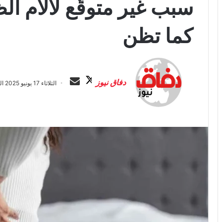
سبب غير متوقَّع لآلام ا
كما تظن
ت
أ
ا
ر
دفاق نيوز
الثلاثاء 17 يونيو 2025 الساعة 11:54 م
ب
س
ع
ل
ع
ب
ل
ر
ى
ي
X
د
ا
إ
ل
ك
ت
ر