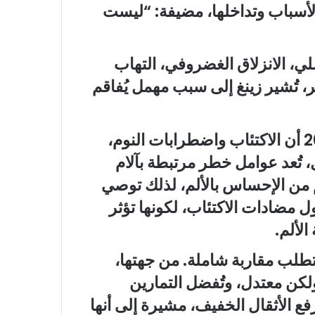
د الأسباب وتداخلها، مضيفة: “ليست
لي، الانزلاق الغضروفي، التهاب
ر، تُشير زينغ إلى سبب مهمل يُفاقم
وتقول: “وجدنا في دراسة أُجريت العام 2024 أن الاكتئاب واضطرابات النوم،
 تُعد عوامل خطر مرتبطة بآلام
ّم من الإحساس بالألم، لذلك توصي
ل مضادات الاكتئاب، لكونها تؤثر
الألم.
يتطلب مقاربة شاملة. من جهتها،
كن معتدل، وتُفضل التمارين
رفع الأثقال الخفيف، مشيرة إلى أنها