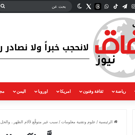
‫YouT
انستقرام
تيلقرام
‫TikTok
واتساب
threads
Twitter
الوضع المظلم
ب
ع
رياضة
ثقافة وفنون
امريكا
اوروبا
اليمن
مجت
الرئيسية
/
علوم وتقنية معلومات
/
سبب غير متوقَّع لآلام الظهر.. والح