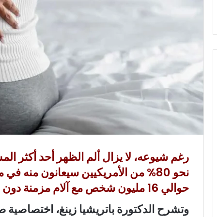
و
ن
ي
ا
رغم شيوعه، لا يزال ألم الظهر أحد أكثر المشكل
نحو 80% من الأمريكيين سيعانون منه في
حوالي 16 مليون شخص مع آلام مزمنة دون حلٍّ واضح في الأفق.
وتشرح الدكتورة باتريشيا زينغ، اختصاصية طب