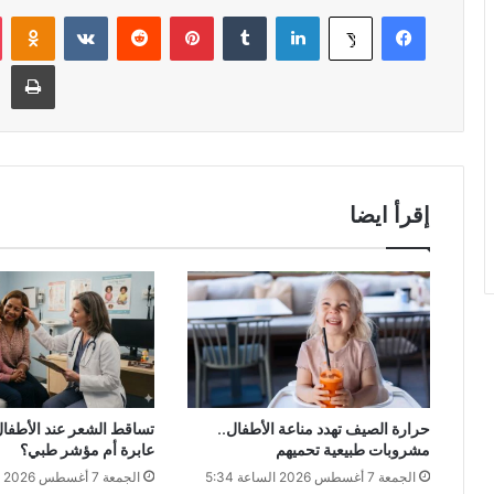
فيسبوك
لينكدإن
‏Tumblr
بينتيريست
‏Reddit
‏VKontakte
Odnoklassniki
‫X
طباعة
إقرأ ايضا
حرارة الصيف تهدد مناعة الأطفال..
تساقط الشعر عند الأطفا
مشروبات طبيعية تحميهم
عابرة أم مؤشر طبي؟
الجمعة 7 أغسطس 2026 الساعة 5:34