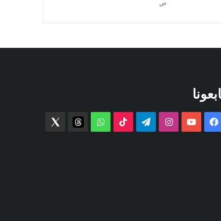
ص
ابعونا
فيسبوك
‫YouTube
انستقرام
تيلقرام
‫TikTok
واتساب
threads
Twitter