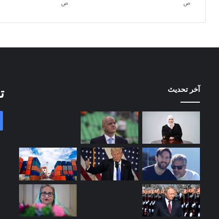
ص
ص
آخر تحديث
ت